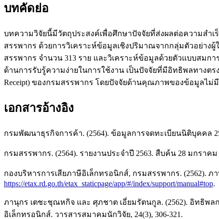
บทคัดย่อ
บทความวิจัยนี้มีวัตถุประสงค์เพื่อศึกษาปัจจัยที่ส่งผลต่อความส
สรรพากร ด้วยการวิเคราะห์ข้อมูลเชิงปริมาณจากกลุ่มตัวอย่างผู้
สรรพากร จำนวน 313 ราย และวิเคราะห์ข้อมูลด้วยตัวแบบสมการโค
ด้านการรับรู้ความง่ายในการใช้งาน เป็นปัจจัยที่มีอิทธิพลทางต
Receipt) ของกรมสรรพากร โดยปัจจัยด้านคุณภาพของข้อมูลไม่มีอ
เอกสารอ้างอิง
กรมพัฒนาธุรกิจการค้า. (2564). ข้อมูลการจดทะเบียนนิติบุคคล 
กรมสรรพากร. (2564). รายงานประจำปี 2563. สืบค้น 28 มกราคม
กองบริหารการเสียภาษีอิเล็กทรอนิกส์, กรมสรรพากร. (2562). ภา
https://etax.rd.go.th/etax_staticpage/app/#/index/support/manual#top
.
ภานุกร เตชะชุณหกิจ และ ศุภชาต เอี่ยมรัตนกูล. (2562). อิทธิ
อิเล็กทรอนิกส์. วารสารสมาคมนักวิจัย, 24(3), 306-321.