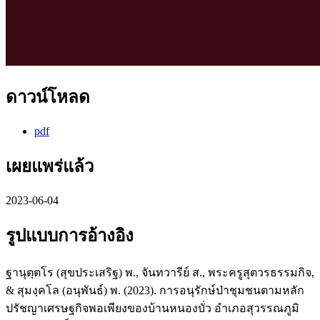
ดาวน์โหลด
pdf
เผยแพร่แล้ว
2023-06-04
รูปแบบการอ้างอิง
ฐานุตฺตโร (สุขประเสริฐ) พ., จันทวารีย์ ส., พระครูสุตวรธรรมกิจ,
& สุมงฺคโล (อนุพันธ์) พ. (2023). การอนุรักษ์ป่าชุมชนตามหลัก
ปรัชญาเศรษฐกิจพอเพียงของบ้านหนองบั่ว อำเภอสุวรรณภูมิ