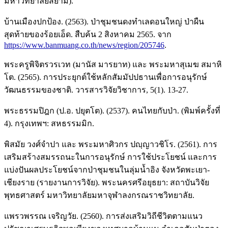
มหาวิทยาลัยสยาม).
บ้านเมืองปกป้อง. (2563). ป่าชุมชนดงทำเลดอนใหญ่ ป่าผืน
สุดท้ายของร้อยเอ็ด. สืบค้น 2 สิงหาคม 2565. จาก
https://www.banmuang.co.th/news/region/205746
.
พระครูพิจิตรวรเวท (มานัส มารยาท) และ พระมหาสุเมฆ สมาหิ
โต. (2565). การประยุกต์ใช้หลักสัมมัปปธานเพื่อการอนุรักษ์
วัฒนธรรมของชาติ. วารสารวิจัยวิชาการ, 5(1). 13-27.
พระธรรมปิฎก (ป.อ. ปยุตโต). (2537). คนไทยกับป่า. (พิมพ์ครั้งที่
4). กรุงเทพฯ: สหธรรมมิก.
พิสมัย วงศ์จำปา และ พระมหาศิวกร ปญฺญาวชิโร. (2561). การ
เสริมสร้างสมรรถนะในการอนุรักษ์ การใช้ประโยชน์ และการ
แบ่งปันผลประโยชน์จากป่าชุมชนในลุ่มน้ำอิง จังหวัดพะเยา-
เชียงราย (รายงานการวิจัย). พระนครศรีอยุธยา: สถาบันวิจัย
พุทธศาสตร์ มหาวิทยาลัยมหาจุฬาลงกรณราชวิทยาลัย.
แพรวพรรณ เจริญวัย. (2560). การส่งเสริมวิถีชีวิตตามแนว