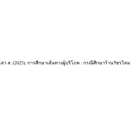
สงเลิศไสว ส. (2025). การศึกษาเส้นทางผู้บริโภค : กรณีศึกษาร้านวัชรไ