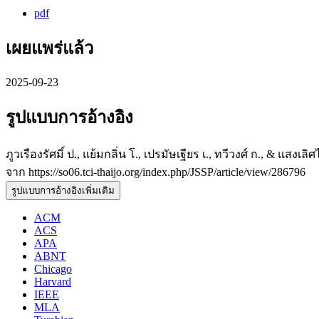
pdf
เผยแพร่แล้ว
2025-09-23
รูปแบบการอ้างอิง
ภูวเรืองรัศมิ์ ป., แย้มกลิ่น โ., เปรมัษเฐียร เ., ทวีวงศ์ ก., & แ
จาก https://so06.tci-thaijo.org/index.php/JSSP/article/view/286796
รูปแบบการอ้างอิงเพิ่มเติม
ACM
ACS
APA
ABNT
Chicago
Harvard
IEEE
MLA