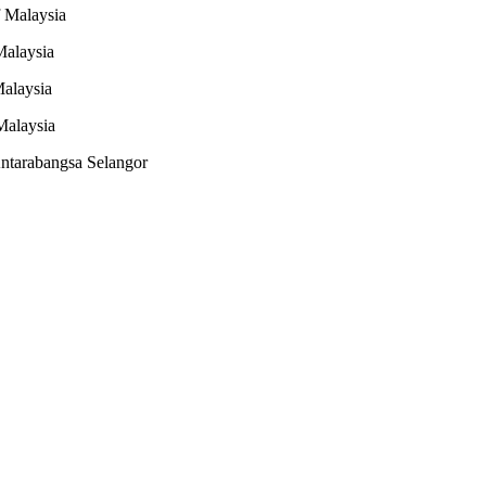
alaysia
laysia
laysia
alaysia
tarabangsa Selangor