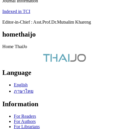
Journal Information
Indexed in TCI
Editor-in-Chief : Asst.Prof.Dr.Mutsalim Khareng
homethaijo
Home ThaiJo
Language
English
ภาษาไทย
Information
For Readers
For Authors
For Librarians