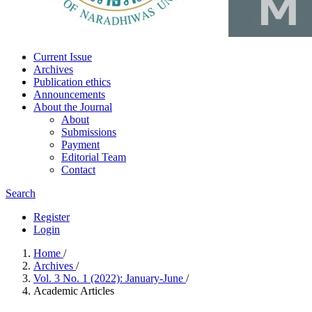
Current Issue
Archives
Publication ethics
Announcements
About the Journal
About
Submissions
Payment
Editorial Team
Contact
Search
Register
Login
Home
/
Archives
/
Vol. 3 No. 1 (2022): January-June
/
Academic Articles