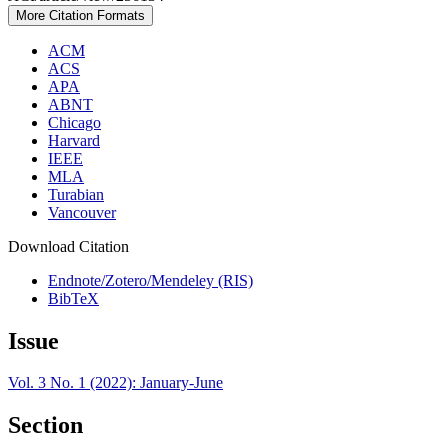
More Citation Formats
ACM
ACS
APA
ABNT
Chicago
Harvard
IEEE
MLA
Turabian
Vancouver
Download Citation
Endnote/Zotero/Mendeley (RIS)
BibTeX
Issue
Vol. 3 No. 1 (2022): January-June
Section