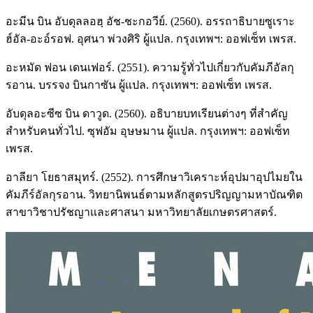
อะมีน บิน อับดุลลอฮฺ อัช-ชะกอวีย์. (2560). อรรถาธิบายซูเราะ
ฮ์อัล-อะอ์รอฟ. อุศนา พ่วงศิริ ผู้แปล. กรุงเทพฯ: ออฟเซ็ท เพรส.
อะหมัด ฟอน เดนเฟอร์. (2551). ความรู้ทั่วไปเกี่ยวกับคัมภีอัลกุ
รอาน. บรรจง บินกาซัน ผู้แปล. กรุงเทพฯ: ออฟเซ็ท เพรส.
อับดุลอะซีซ บิน ดาวูด. (2560). อธิบายบทเรียนต่างๆ ที่สำคัญ
สำหรับคนทั่วไป. ซุฟอัม อุษษมาน ผู้แปล. กรุงเทพฯ: ออฟเซ็ท
เพรส.
อาลียา โยธาสมุทร์. (2552). การศึกษาวิเคราะห์อุปมาอุปไมยใน
คัมภีร์อัลกุรอาน. วิทยานิพนธ์ตามหลักสูตรปริญญามหาบัณฑิต
สาขาวิชาปรัชญาและศาสนา มหาวิทยาลัยเกษตรศาสตร์.