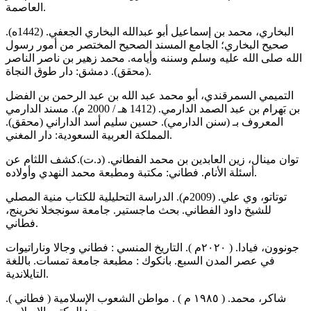
العاصمة.
البخاري، محمد بن إسماعيل أبو عبدالله البخاري الجعفي. (1442ه).
صحيح البخاري؛ الجامع المسند الصحيح المختصر من أمور رسول
الله صلى الله عليه وسلم وسننه وأيامه. محمد زهير بن ناصر الناصر
(محقق). دمشق: دار طوق النجاة.
التميمي السمرقندي، أبو محمد عبد الله بن عبد الرحمن بن الفضل
بن بَهرام بن عبد الصمد الدارمي. (1412 هـ / 2000 م). مسند الدارمي
المعروف بـ (سنن الدارمي). حسين سليم أسد الداراني (محقق).
المملكة العربية السعودية: دار المغني.
توان مينال، زين العابدين بن محمد الفطاني. (د.ت).كشف اللثام عن
أسئلة الأنام. فطاني: مكتبة ومطبعة محمد النهدي وأولاده.
توتاتو، وي علي. (2009م). الدراسة التحليلية للكتاب منية المصلي
للشيخ داود الفطاني. بحث ماجستير. جامعة سونجخلا نخرينج،
فطاني.
جونوون، فيادا. ( ۲۰۲۰م ). التاريخ المنسي : فطاني وجالا وناراتيوات
في عصر المدن السبع. بانكوك : مطبعة جامعة تمسات. باللغة
التايلاندية.
شاكر، محمد. ( ١٩٨٥ م ) . مواطن الشعوب الإسلامية ( فطاني ).