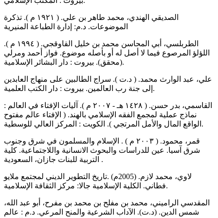
بيروت : المكتب الإسلامي.
الصديقي الهندي، محمد طاهر بن علي. ( ١٩٢١ م ). تذكرة
الموضوعات. د.م: إدارة الطباعة المنيرية
الطربلسي، أبي المحاسن محمد بن خليل القاوقجي. ( ١٩٩٤ م ).
اللؤلؤ المرصوع فيما لا أصل له أو بأصله موضوع. فواز أحمد ومرلي
(محقق). بيروت : دار البشائر الإسلامية.
علي، عبد الوارث محمد. ( د.ت ). سراج الطالبين على منهاج العابدين
إلى جنة رب العالمين. بيروت : دار الكتب العلمية.
القاسمي، بدر حسن. ( ١٤٢٨ هـ - ۲۰۰۷ م ). آليات الإفتاء في العالم :
نماذج عملية لمجمع الفقه الإسلامي بالهند. ( الإفتاء عالم مفتوح
الواقع المال والأمل المرتجي ). الكويت : المركز العالي للوسطية.
قمر، محمود. ( ۲۰۰۳ م ) . الإسلام والمسلمون في شرق وجنوب
شرق آسيا. عين للدراسات والبحوث الانسانية واللاجتماعية. كلية
التربية للبنات جازان، السعودية .
لاوي، محمد لازم. (2005م) .تاريخ التطوير الديني لمجتمع ملايو
فطاني. الكلية الإسلامية جالا: مركز الثقافة الإسلامية.
المقدسي الراميني، محمد بن مفلح بن محمد بن مفرح، أبو عبد الله،
شمس الدين. (د.ت). الآداب الشرعية والمنح المرعي. د.م : عالم