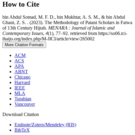
How to Cite
bin Abdul Somad, M. F. D., bin Mukhtar, A. S. M., & bin Abdul
Ghani, Z. S. . (2023). The Methodology of Patani Scholars in Fatwa
of 13th Century Hijrah.
MENARA : Journal of Islamic and
Contemporary Issues
,
4
(1), 77–92. retrieved from https://so06.tci-
thaijo.org/index.php/M-JICI/article/view/265002
More Citation Formats
ACM
ACS
APA
ABNT
Chicago
Harvard
IEEE
MLA
Turabian
Vancouver
Download Citation
Endnote/Zotero/Mendeley (RIS)
BibTeX