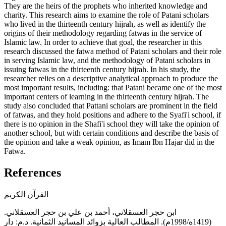
They are the heirs of the prophets who inherited knowledge and
charity. This research aims to examine the role of Patani scholars
who lived in the thirteenth century hijrah, as well as identify the
origins of their methodology regarding fatwas in the service of
Islamic law. In order to achieve that goal, the researcher in this
research discussed the fatwa method of Patani scholars and their role
in serving Islamic law, and the methodology of Patani scholars in
issuing fatwas in the thirteenth century hijrah. In his study, the
researcher relies on a descriptive analytical approach to produce the
most important results, including: that Patani became one of the most
important centers of learning in the thirteenth century hijrah. The
study also concluded that Pattani scholars are prominent in the field
of fatwas, and they hold positions and adhere to the Syafi'i school, if
there is no opinion in the Shafi'i school they will take the opinion of
another school, but with certain conditions and describe the basis of
the opinion and take a weak opinion, as Imam Ibn Hajar did in the
Fatwa.
References
القرآن الكريم
ابن حجر العسقلاني، أحمد بن علي بن حجر العسقلاني.
(1419ه/1998م). المطالب العالية بزوائد المسانيد الثمانية. د.م: دار