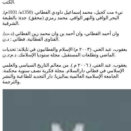
الكتب.
نيء مت كجيل، محمد إسماعيل داودي الفطاني. (1350ه/ 1931م).
البحر الوافي والنهر الوافي. محمد رمزي (محقق). جدة: بالطبعة
الشرقية.
وان أحمد الفطاني، وان أحمد بن وان محمد زين الفطاني (د.ت).
الفتاوى الفطانية. فطاني : د.ن.
يعقوب، عبد الغني. (۲۰۰۳ م) الإسلام والفطانيون في تايلاند: تحديات
الماضي وتطلعات المستقبل. مجلة ستوديا الإسلامك. د.م:د.ن.
يعقوب، عبد الغني. ( ٢٠٠٦ م ). من معالم التاريخ السياسي والعلمي
الإسلامي في فطاني دارالسلام. مجلة فكرية نصف سنوية محكمة.
الجامعة الإسلامية العالمية بماليزيا: دار التجديد للطاعبة والنشر
والترجمة.