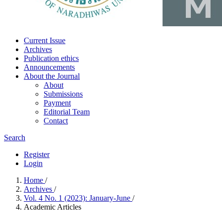
Current Issue
Archives
Publication ethics
Announcements
About the Journal
About
Submissions
Payment
Editorial Team
Contact
Search
Register
Login
Home
/
Archives
/
Vol. 4 No. 1 (2023): January-June
/
Academic Articles