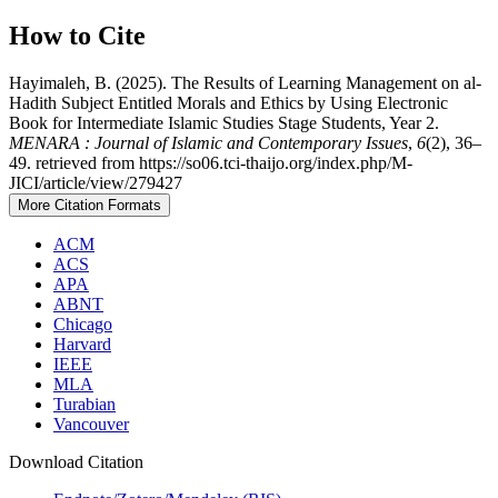
How to Cite
Hayimaleh, B. (2025). The Results of Learning Management on al-
Hadith Subject Entitled Morals and Ethics by Using Electronic
Book for Intermediate Islamic Studies Stage Students, Year 2.
MENARA : Journal of Islamic and Contemporary Issues
,
6
(2), 36–
49. retrieved from https://so06.tci-thaijo.org/index.php/M-
JICI/article/view/279427
More Citation Formats
ACM
ACS
APA
ABNT
Chicago
Harvard
IEEE
MLA
Turabian
Vancouver
Download Citation