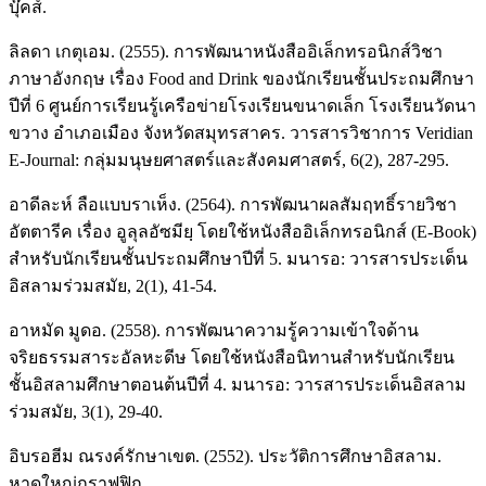
บุ๊คส์.
ลิลดา เกตุเอม. (2555). การพัฒนาหนังสืออิเล็กทรอนิกส์วิชา
ภาษาอังกฤษ เรื่อง Food and Drink ของนักเรียนชั้นประถมศึกษา
ปีที่ 6 ศูนย์การเรียนรู้เครือข่ายโรงเรียนขนาดเล็ก โรงเรียนวัดนา
ขวาง อำเภอเมือง จังหวัดสมุทรสาคร. วารสารวิชาการ Veridian
E-Journal: กลุ่มมนุษยศาสตร์และสังคมศาสตร์, 6(2), 287-295.
อาดีละห์ ลือแบบราเห็ง. (2564). การพัฒนาผลสัมฤทธิ์รายวิชา
อัตตารีค เรื่อง อูลุลอัซมียฺ โดยใช้หนังสืออิเล็กทรอนิกส์ (E-Book)
สำหรับนักเรียนชั้นประถมศึกษาปีที่ 5. มนารอ: วารสารประเด็น
อิสลามร่วมสมัย, 2(1), 41-54.
อาหมัด มูดอ. (2558). การพัฒนาความรู้ความเข้าใจด้าน
จริยธรรมสาระอัลหะดีษ โดยใช้หนังสือนิทานสำหรับนักเรียน
ชั้นอิสลามศึกษาตอนต้นปีที่ 4. มนารอ: วารสารประเด็นอิสลาม
ร่วมสมัย, 3(1), 29-40.
อิบรอฮีม ณรงค์รักษาเขต. (2552). ประวัติการศึกษาอิสลาม.
หาดใหญ่กราฟฟิก.