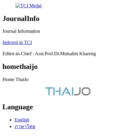
JournalInfo
Journal Information
Indexed in TCI
Editor-in-Chief : Asst.Prof.Dr.Mutsalim Khareng
homethaijo
Home ThaiJo
Language
English
ภาษาไทย