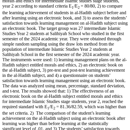
morals and ethics for intermediate Islamic studies stage students,
year 2 according to standard criteria E
/E
= 80/80, 2) to compare
1
2
the learning achievement of students in al-Hadith subject before and
after learning using an electronic book, and 3) to assess the students’
satisfaction towards learning management on al-Hadith subject using
an electronic book. The target group was 27 intermediate Islamic
Studies Year 2 students at Salihiyah School who studied in the first
semester of the 2024 academic year. They were obtained through
simple random sampling using the draw lots method from the
population of intermediate Islamic Studies Year 2 students at
Salihiyah School in the first semester of the 2024 academic year.
The instruments were used: 1) learning management plans on the al-
Hadith subject entitled morals and ethics, 2) an electronic book on
the al-Hadith subject, 3) pre-test and post-test learning achievement
in the al-Hadith subject, and 4) a questionnaire on students’
satisfaction towards learning management using an electronic book.
The data was analyzed using mean, percentage, standard deviation,
and t-test. The results showed that: 1) The effectiveness of an
electronic book on the al-Hadith subject entitled morals and ethics
for intermediate Islamic Studies stage students, year 2, reached the
required standard with E
/E
= 81.36/82.59, which was higher than
1
2
the set criteria. 2) The comparison of the student’s learning
achievement on the al-Hadith subject using an electronic book after
learning was higher than before learning at the statistically
significant level of .01, and 3) The students’ satisfaction towards