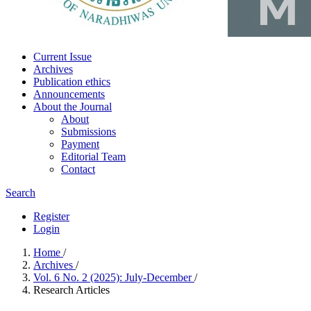
Current Issue
Archives
Publication ethics
Announcements
About the Journal
About
Submissions
Payment
Editorial Team
Contact
Search
Register
Login
Home
/
Archives
/
Vol. 6 No. 2 (2025): July-December
/
Research Articles