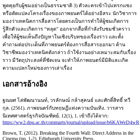
พูดคุยกับผู้ชมอย่างเป็นธรรมชาติ 3) ตัวละครเข้าไปแทรกแซง
หรือดัดแปลงโครงเรื่องของภาพยนตร์ได้อย่างอิสระ นักวิชาการ
มองว่าเทคนิคการสื่อสารโดยตรงเป็นการทำให้ผู้ชมเกิดการ
รู้สึกตัวและเกิดการ “หลุด” ออกจากสื่อที่กำลังรับชมชั่วคราว
เพื่อให้ผู้ชมเห็นถึงปัญหาในเชิงบริบทของเรื่องราว และตั้ง
คำถามต่อประเด็นที่ภาพยนตร์ต้องการสื่อสารออกมา ด้าน
วิชาชีพมองว่าเทคนิคดังกล่าว ถ้าใช้งานอย่างเหมาะสมกับเรื่อง
ราว มีวัตถุประสงค์ที่ชัดเจน จะทำให้ภาพยนตร์มีมิติและเกิด
ความแปลกใหม่ของการเล่าเรื่อง
เอกสารอ้างอิง
ฐณยศ โล่พัฒนานนท์, วรลักษณ์ กล้าสุคนธ์ และศักดิ์สิทธิ์ ทวี
กุล. (2561). ภาพยนตร์กับทฤษฎีแห่งความบันเทิง. วารสาร
นิเทศศาสตร์ธุรกิจบัณฑิตย์. 12(1), 1. เข้าถึงได้จาก:
https://ww2.dpu.ac.th/commarts/journal/upload/issue/b6KAWeD4wR
Brown, T. (2012). Breaking the Fourth Wall: Direct Address in the
Cinema (pp. 1-2). Edinburgh University Press.