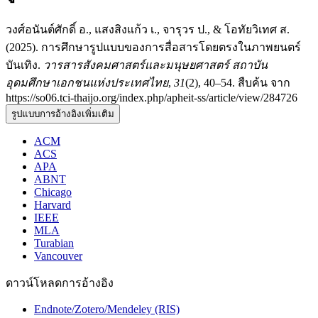
วงศ์อนันต์ศักดิ์ อ., แสงสิงแก้ว เ., จารุวร ป., & โอทัยวิเทศ ส.
(2025). การศึกษารูปแบบของการสื่อสารโดยตรงในภาพยนตร์
บันเทิง.
วารสารสังคมศาสตร์และมนุษยศาสตร์ สถาบัน
อุดมศึกษาเอกชนแห่งประเทศไทย
,
31
(2), 40–54. สืบค้น จาก
https://so06.tci-thaijo.org/index.php/apheit-ss/article/view/284726
รูปแบบการอ้างอิงเพิ่มเติม
ACM
ACS
APA
ABNT
Chicago
Harvard
IEEE
MLA
Turabian
Vancouver
ดาวน์โหลดการอ้างอิง
Endnote/Zotero/Mendeley (RIS)