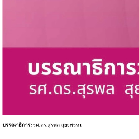
บรรณาธิการ:
รศ.ดร.สุรพล สุยะพรหม