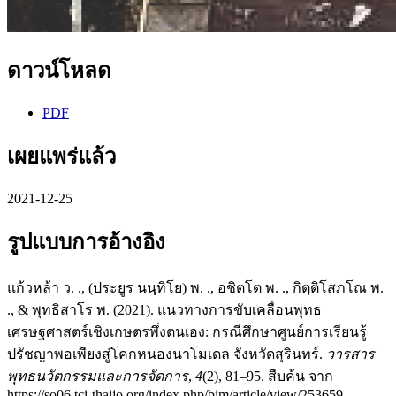
ดาวน์โหลด
PDF
เผยแพร่แล้ว
2021-12-25
รูปแบบการอ้างอิง
แก้วหล้า ว. ., (ประยูร นนฺทิโย) พ. ., อชิตโต พ. ., กิตฺติโสภโณ พ.
., & พุทธิสาโร พ. (2021). แนวทางการขับเคลื่อนพุทธ
เศรษฐศาสตร์เชิงเกษตรพึ่งตนเอง: กรณีศึกษาศูนย์การเรียนรู้
ปรัชญาพอเพียงสู่โคกหนองนาโมเดล จังหวัดสุรินทร์.
วารสาร
พุทธนวัตกรรมและการจัดการ
,
4
(2), 81–95. สืบค้น จาก
https://so06.tci-thaijo.org/index.php/bim/article/view/253659