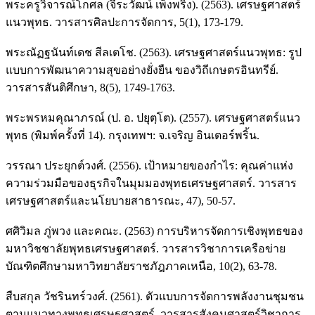
พระครูวิจารณ์โกศล (จีระวัฒน์ เพ็งพริ้ง). (2563). เศรษฐศาสตร์
แนวพุทธ. วารสารศิลปะการจัดการ, 5(1), 173-179.
พระณัฏฐนันท์เดช สีลเตโช. (2563). เศรษฐศาสตร์แนวพุทธ: รูป
แบบการพัฒนาความสุขอย่างยั่งยืน ของวิถีเกษตรอินทรีย์.
วารสารสันติศึกษา, 8(5), 1749-1763.
พระพรหมคุณาภรณ์ (ป. อ. ปยุตฺโต). (2557). เศรษฐศาสตร์แนว
พุทธ (พิมพ์ครั้งที่ 14). กรุงเทพฯ: จ.เจริญ อินเตอร์พริ้น.
วรรณา ประยุกต์วงศ์. (2556). เป้าหมายของกำไร: คุณค่าแห่ง
ความร่วมมือของธุรกิจในมุมมองพุทธเศรษฐศาสตร์. วารสาร
เศรษฐศาสตร์และนโยบายสาธารณะ, 47), 50-57.
ศศิวิมล ภู่พวง และคณะ. (2563) การบริหารจัดการเชิงพุทธของ
มหาวิชชาลัยพุทธเศรษฐศาสตร์. วารสารวิชาการเครือข่าย
บัณฑิตศึกษามหาวิทยาลัยราชภัฎภาคเหนือ, 10(2), 63-78.
สืบสกุล วัชรินทร์วงศ์. (2561). ตัวแบบการจัดการพลังงานชุมชน
ตามแนวทางพุทธเศรษฐศาสตร์. วารสารสังคมศาสตร์วิชาการ,