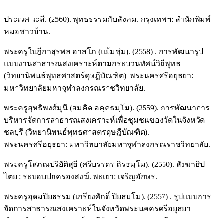
ประเวศ วะสี. (2560). พุทธธรรมกับสังคม. กรุงเทพฯ: สำนักพิมพ์
หมอชาวบ้าน.
พระครูใบฎีกาสุรพล อาสโภ (แย้มชุ่ม). (2558) . การพัฒนารูป
แบบงานสาธารณสงเคราะห์ตามกระบวนทัศน์วิถีพุทธ
(วิทยานิพนธ์พุทธศาสตร์ดุษฎีบัณฑิต). พระนครศรีอยุธยา:
มหาวิทยาลัยมหาจุฬาลงกรณราชวิทยาลัย.
พระครูสุทธิพงศ์มุนี (สมคิด อคฺคธมฺโม). (2559). การพัฒนาการ
บริหารจัดการสาธารณสงเคราะห์เพื่อชุมชนของวัดในจังหวัด
ชลบุรี (วิทยานิพนธ์พุทธศาสตรดุษฎีบัณฑิต).
พระนครศรีอยุธยา: มหาวิทยาลัยมหาจุฬาลงกรณราชวิทยาลัย.
พระครูโสภณปริยัติสุธี (ศรีบรรดร ถิรธมฺโม). (2550). สังฆาธิป
ไตย : ระบอบปกครองสงฆ์. พะเยา: เจริญอักษร.
พระครูอุดมปิยธรรม (เกรียงศักดิ์ ปิยธมฺโม). (2557) . รูปแบบการ
จัดการสาธารณสงเคราะห์ในจังหวัดพระนคครศรีอยุธยา