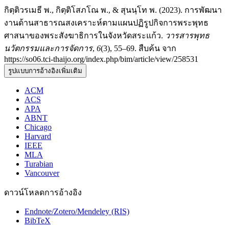
กิตฺติวรเมธี พ., กิตฺติโสภโณ พ., & สุนนฺโท พ. (2023). การพัฒนา
งานด้านสาธารณสงเคราะห์ตามแผนปฏิรูปกิจการพระพุทธ
ศาสนาของพระสังฆาธิการในจังหวัดสระแก้ว.
วารสารพุทธ
นวัตกรรมและการจัดการ
,
6
(3), 55–69. สืบค้น จาก
https://so06.tci-thaijo.org/index.php/bim/article/view/258531
รูปแบบการอ้างอิงเพิ่มเติม
ACM
ACS
APA
ABNT
Chicago
Harvard
IEEE
MLA
Turabian
Vancouver
ดาวน์โหลดการอ้างอิง
Endnote/Zotero/Mendeley (RIS)
BibTeX