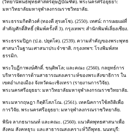
(วิทยานิพนธ์พุทธศาสตร์ดุษฎีบัณฑิต). พระนครศรีอยุธยา:
มหาวิทยาลัยมหาจุฬาลงกรณราชวิทยาลัย.
พระธรรมกิตติวงศ์ (ทองดี สุรเตโช). (2550). เทศน์: การเผยแผ่ที่
สำคัญศักดิ์สิทธิ์ (พิมพ์ครั้งที่ 3). กรุงเทพฯ: สำนักพิมพ์เลี่ยงเชียง.
พระธรรมปิฎก (ป.อ. ปยุตโต). (2539). ความสำคัญของพระพุทธ
ศาสนาในฐานะศาสนาประจำชาติ. กรุงเทพฯ: โรงพิมพ์สห
ธรรมิก.
พระใบฎีกาพงษ์ศักดิ์. ขนฺติพโล; และคณะ (2560). กลยุทธ์การ
บริหารจัดการด้านสาธารณสงเคราะห์ของพระสังฆาธิการ ใน
เขตอำเภอเมือง จังหวัดฉะเชิงเทรา (รายงานการวิจัย).
พระนครศรีอยุธยา: มหาวิทยาลัยมหาจุฬาลงกรณราชวิทยาลัย.
พระมหากฤษฎา กิตฺติโสภโณ. (2561). เทคนิคการใช้สถิติเพื่อ
การวิจัย. พระนครศรีอยุธยา: มหาจุฬาลงกรณราชวิทยาลัย.
พินิจ ลาภธนานนท์ และคณะ. (2560). แนวคิดพุทธศาสนาเพื่อ
สังคม สังคหธุระ และสาธารณสงเคราะห์วิถีพุทธ. นนทบุรี: