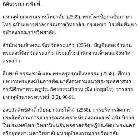
นิติธรรมการพิมพ์.
มหาจุฬาลงกรณราชวิทยาลัย. (2539). พระไตรปิฎกฉบับภาษา
ไทย ฉบับมหาจุฬาลงกรณราชวิทยาลัย. กรุงเทพฯ: โรงพิมพ์มหา
จุฬาลงกรณราชวิทยาลัย.
สำนักงานเจ้าคณะจังหวัดสระแก้ว. (2564) . บัญชีแสดงจำนวน
พระสงฆ์จังหวัดสระแก้ว. สระแก้ว: สำนักงานเจ้าคณะจังหวัด
สระแก้ว.
สืบพงษ์ ธรรมชาติ และ พระครูอรุณสิงหธรรม (2558) . ศึกษา
บทบาทพระสงฆ์ในการพัฒนาสังคมตามแนวพระพุทธศาสนา :
กรณีศึกษาพระครูประภัศรธรรมวิธาน (มิ่ง ปภสฺสโร). วารสาร
มหาจุฬานาครทรรศน์, 2(2), 90-91.
องปลัดสิทธิศักดิ์ เถี่ยนยา (แซ่โค้ว). (2558). การบริหารจัดการ
ประสิทธิภาพการสาธารณสงเคราะห์ของคณะสงฆ์ อนัมนิกาย
ในประเทศไทย (วิทยานิพนธ์พุทธศาสตร์ดุษฎีบัณฑิต). พระนคร
ศรีอยุทธยา: มหาวิทยาลัยมหาจุฬาลงกรณราชวิทยาลัย.