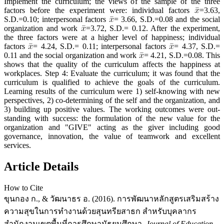
Implement the curriculum; the views of the sample of the three
factors before the experiment were: individual factors
=3.63,
S.D.=0.10; interpersonal factors
= 3.66, S.D.=0.08 and the social
organization and work
=3.72, S.D.= 0.12. After the experiment,
the three factors were at a higher level of happiness; individual
factors
= 4.24, S.D.= 0.11; interpersonal factors
= 4.37, S.D.=
0.11 and the social organization and work
= 4.21, S.D.=0.08. This
shows that the quality of the curriculum affects the happiness at
workplaces. Step 4: Evaluate the curriculum; it was found that the
curriculum is qualified to achieve the goals of the curriculum.
Learning results of the curriculum were 1) self-knowing with new
perspectives, 2) co-determining of the self and the organization, and
3) building up positive values. The working outcomes were out-
standing with success: the formulation of the new value for the
organization and "GIVE" acting as the giver including good
governance, innovation, the value of teamwork and excellent
services.
Article Details
How to Cite
ขุนกอง ก., & วัฒนาธร อ. (2016). การพัฒนาหลักสูตรเสริมสร้าง
ความสุขในการทำงานด้วยสุนทรียสาธก สำหรับบุคลากร
สำนักงานเขตพื้นที่การศึกษามัธยมศึกษา.
Journal of Education