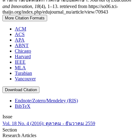
and Innovation
,
18
(4), 1–13. retrieved from https://so06.tci-
thaijo.org/index.php/edujournal_nu/article/view/70943
More Citation Formats
ACM
ACS
APA
ABNT
Chicago
Harvard
IEEE
MLA
Turabian
Vancouver
Download Citation
Endnote/Zotero/Mendeley (RIS)
BibTeX
Issue
Vol. 18 No. 4 (2016): ตุลาคม - ธันวาคม 2559
Section
Research Articles