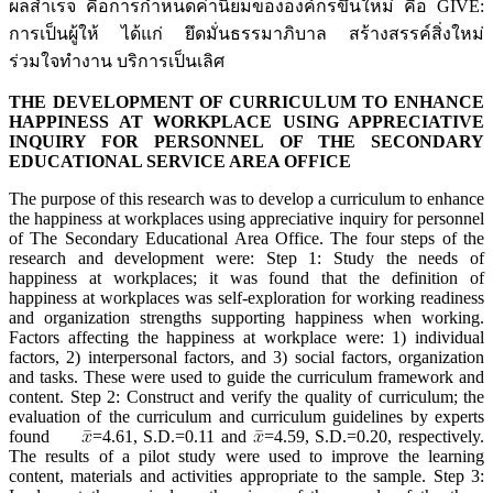
ผลสำเร็จ คือการกำหนดค่านิยมขององค์กรขึ้นใหม่ คือ GIVE:
การเป็นผู้ให้ ได้แก่ ยึดมั่นธรรมาภิบาล สร้างสรรค์สิ่งใหม่
ร่วมใจทำงาน บริการเป็นเลิศ
THE DEVELOPMENT OF CURRICULUM TO ENHANCE
HAPPINESS AT WORKPLACE USING APPRECIATIVE
INQUIRY FOR PERSONNEL OF
THE SECONDARY
EDUCATIONAL SERVICE AREA OFFICE
The purpose of this research was to develop a curriculum to enhance
the happiness at workplaces using appreciative inquiry for personnel
of The Secondary Educational Area Office. The four steps of the
research and development were: Step 1: Study the needs of
happiness at workplaces; it was found that the definition of
happiness at workplaces was self-exploration for working readiness
and organization strengths supporting happiness when working.
Factors affecting the happiness at workplace were: 1) individual
factors, 2) interpersonal factors, and 3) social factors, organization
and tasks. These were used to guide the curriculum framework and
content. Step 2: Construct and verify the quality of curriculum; the
evaluation of the curriculum and curriculum guidelines by experts
found
=4.61, S.D.=0.11 and
=4.59, S.D.=0.20, respectively.
The results of a pilot study were used to improve the learning
content, materials and activities appropriate to the sample. Step 3: