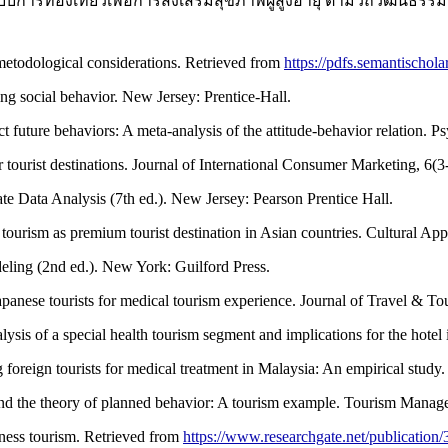
แบบการท่องเที่ยวเพื่อการส่งเสริมสุขภาพผู้สูงอายุ ตามวิถีวัฒนธร
metodological considerations. Retrieved from
https://pdfs.semantisch
ing social behavior. New Jersey: Prentice-Hall.
t future behaviors: A meta-analysis of the attitude-behavior relation. P
 tourist destinations. Journal of International Consumer Marketing, 6(3
ate Data Analysis (7th ed.). New Jersey: Pearson Prentice Hall.
tourism as premium tourist destination in Asian countries. Cultural Ap
deling (2nd ed.). New York: Guilford Press.
apanese tourists for medical tourism experience. Journal of Travel & To
sis of a special health tourism segment and implications for the hotel 
 foreign tourists for medical treatment in Malaysia: An empirical study
y and the theory of planned behavior: A tourism example. Tourism Manag
ness tourism. Retrieved from
https://www.researchgate.net/publicati