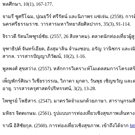
พลศึกษา, 10(1), 167-177.
จามรี ชูศรีโฉม, ปุณยวีร์ ศรีรัตน์ และนิภาพร แซ่เจ่น. (2558).
นครศรีธรรมราช. วารสารมหาวิทยาลัยศิลปากร, 35(3), 91-114.
จิราวดี รัตนไพฑูรย์ชัย. (2557, 26 สิงหาคม). ตลาดนักท่องเที่ยวผู
จุฑาธิปต์ จันทร์เอียด, อังสุมาลิน จำนงชอบ, อรัญ วานิชกร แล
สากล. วารสารปัญญาภิวัฒน์, 10(2), 1-16.
พูลพงศ์ สุขสว่าง. (2557). หลักการวิเคราะห์โมเดลสมการโครงสร
เพ็ญพักร์ศิณา วิเชียรวรรณ, วิภาดา มุกดา, วันพุธ เชิญขวัญ แล
อายุ. วารสารครุศาสตร์ปริทรรศน์, 3(2), 13-28.
ไพฑูรย์ โพธิสาร. (2547). มาตรวัดจำแนกด้วยภาษา. สารานุกรมศ
มหิธร จิตตเกษม. (2561). รูปแบบการท่องเที่ยวเชิงสุขภาพเส้นทา
ราณี อิสิชัยกุล. (2560). การท่องเที่ยวเชิงสุขภาพ. เข้าถึงได้จาก
ht