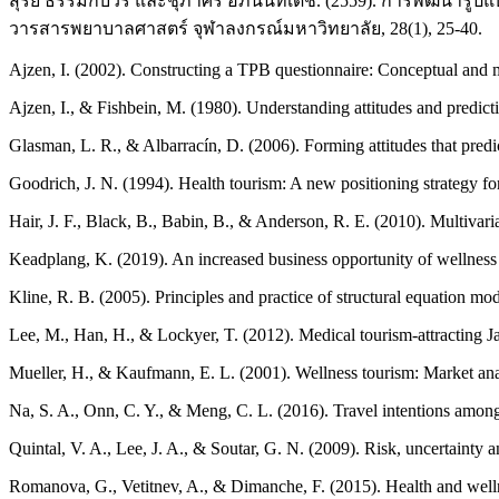
สุรีย์ ธรรมิกบวร และชุภาศิริ อภินันท์เดช. (2559). การพัฒนารูป
วารสารพยาบาลศาสตร์ จุฬาลงกรณ์มหาวิทยาลัย, 28(1), 25-40.
Ajzen, I. (2002). Constructing a TPB questionnaire: Conceptual and 
Ajzen, I., & Fishbein, M. (1980). Understanding attitudes and predict
Glasman, L. R., & Albarracín, D. (2006). Forming attitudes that predic
Goodrich, J. N. (1994). Health tourism: A new positioning strategy for
Hair, J. F., Black, B., Babin, B., & Anderson, R. E. (2010). Multivari
Keadplang, K. (2019). An increased business opportunity of wellness 
Kline, R. B. (2005). Principles and practice of structural equation mo
Lee, M., Han, H., & Lockyer, T. (2012). Medical tourism-attracting J
Mueller, H., & Kaufmann, E. L. (2001). Wellness tourism: Market analy
Na, S. A., Onn, C. Y., & Meng, C. L. (2016). Travel intentions among
Quintal, V. A., Lee, J. A., & Soutar, G. N. (2009). Risk, uncertaint
Romanova, G., Vetitnev, A., & Dimanche, F. (2015). Health and well