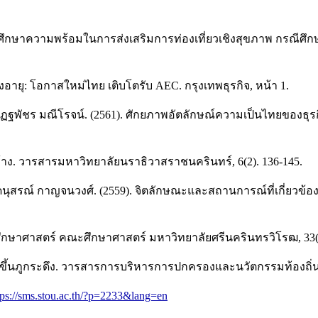
 การศึกษาความพร้อมในการส่งเสริมการท่องเที่ยวเชิงสุขภาพ กรณีศึ
้สูงอายุ: โอกาสใหม่ไทย เติบโตรับ AEC. กรุงเทพธุรกิจ, หน้า 1.
ะณัฏฐพัชร มณีโรจน์. (2561). ศักยภาพอัตลักษณ์ความเป็นไทยของธุ
้าง. วารสารมหาวิทยาลัยนราธิวาสราชนครินทร์, 6(2). 136-145.
ะดนุสรณ์ กาญจนวงศ์. (2559). จิตลักษณะและสถานการณ์ที่เกี่ยวข้
ึกษาศาสตร์ คณะศึกษาศาสตร์ มหาวิทยาลัยศรีนครินทรวิโรฒ, 33(2
งขึ้นภูกระดึง. วารสารการบริหารการปกครองและนวัตกรรมท้องถิ่น, 
tps://sms.stou.ac.th/?p=2233&lang=en