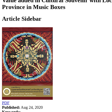
Value added in Cultural Souvenir with L
Province in Music Boxes
Article Sidebar
PDF
Published:
Aug 24, 2020
Keywords: