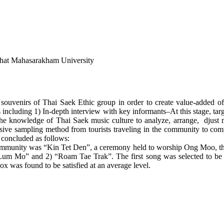
bhat Mahasarakham University
 souvenirs of Thai Saek Ethic group in order to create value-added of
ncluding 1) In-depth interview with key informants–At this stage, tar
the knowledge of Thai Saek music culture to analyze, arrange, djust 
ive sampling method from tourists traveling in the community to comple
 concluded as follows:
he community was “Kin Tet Den”, a ceremony held to worship Ong Moo, t
 Mo” and 2) “Roam Tae Trak”. The first song was selected to be use
 was found to be satisfied at an average level.