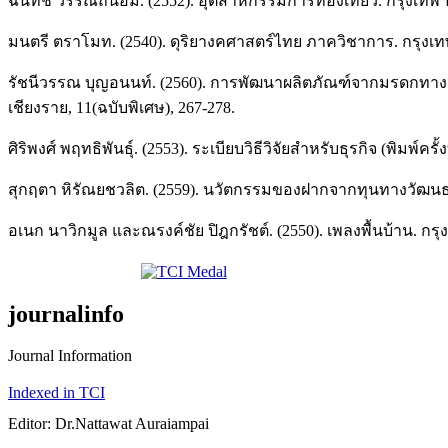
ฉันทัช วรรณถนอม. (2552). อุตสาหกรรมการท่องเที่ยว. กรุงเทพ
มนตรี ตราโมท. (2540). ดุริยางคศาสตร์ไทย ภาควิชาการ. กรุงเทพฯ:
รัชนีวรรณ บุญอนนท์. (2560). การพัฒนาผลิตภัณฑ์จากมรดกทาง
เชียงราย, 11(ฉบับพิเศษ), 267-278.
ศิริพงศ์ พฤทธิพันธุ์. (2553). ระเบียบวิธีวิจัยสำหรับธุรกิจ (พิมพ์ครั้ง
สุกฤตา หิรัณยชวลิต. (2559). นวัตกรรมของฝากจากทุนทางวัฒนธร
อเนก นาวิกมูล และณรงค์ชัย ปิฎกรัชต์. (2550). เพลงพื้นบ้าน. กรุ
journalinfo
Journal Information
Indexed in TCI
Editor: Dr.Nattawat Auraiampai