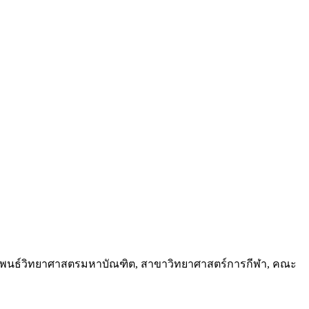
านิพนธ์วิทยาศาสตรมหาบัณฑิต, สาขาวิทยาศาสตร์การกีฬา, คณะ