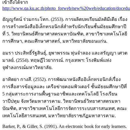
เข้าถึงได้จาก
http://www.qa.ku.ac.th/photo_forweb/new%20web/education/docedu
อัญญรัตน์ ร่วมกระโทก. (2553). การผลิตบทเรียนมัลติมีเดีย เรื่อง
การสร้างหนังสืออิเล็กทรอนิกส์สำหรับนักเรียนชั้นมัธยมศึกษาปี
ที่ 5. วิทยานิพนธ์ศึกษาศาสตรมหาบัณฑิต, สาขาวิชาเทคโนโลยี
การศึกษา, คณะศึกษาศาสตร์, มหาวิทยาลัยขอนแก่น.
อมรา ประสิทธิ์รัฐสินธุ์, ยุพาพรรณ หุ่นจำลอง และสรัญญา เศวต
มาลย์. (2554). ทฤษฎีไวยากรณ์. กรุงเทพฯ: โรงพิมพ์แห่ง
จุฬาลงกรณ์มหาวิทยาลัย.
อาทิตยา กางสี. (2552). การพัฒนาหนังสืออิเล็กทรอนิกส์เรื่อง
การสื่อสารข้อมูลและ เครือข่ายคอมพิวเตอร์ ชั้นมัธยมศึกษาปีที่
5 กลุ่มสาระการงานพื้นฐานอาชีพและเทคโนโลยี โรงเรียน
วาปีปทุม จังหวัดมหาสารคาม. วิทยานิพนธ์วิทยาศาสตรมหา
บัณฑิต, สาขาวิชาเทคโนโลยีการจัดการระบบสารสนเทศ, คณะ
เทคโนโลยีสารสนเทศ, มหาวิทยาลัยราชภัฏมหาสารคาม.
Barker, P., & Giller, S. (1991). An electronic book for early learners.