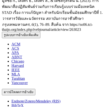
มูลชัย ก., เส็งศรี ธ., เส็งศรี ส., & เดชสกุลรัตน์ น. (2023). การ
พัฒนาสื่อปฏิสัมพันธ์ร่วมกับการเรียนรู้แบบร่วมมือเทคนิค
STAD เรื่อง การแก้ปัญหา สำหรับนักเรียนชั้นมัธยมศึกษาปีที่ 1.
วารสารวิจัยและนวัตกรรม สถาบันการอาชีวศึกษา
กรุงเทพมหานคร
,
6
(1), 76–89. สืบค้น จาก https://so06.tci-
thaijo.org/index.php/ivebjournal/article/view/263023
รูปแบบการอ้างอิงเพิ่มเติม
ACM
ACS
APA
ABNT
Chicago
Harvard
IEEE
MLA
Turabian
Vancouver
ดาวน์โหลดการอ้างอิง
Endnote/Zotero/Mendeley (RIS)
BibTeX