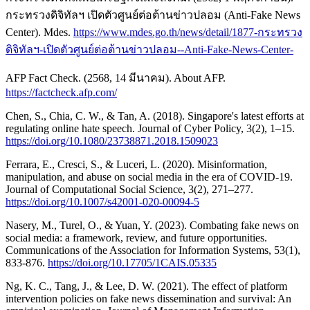
กระทรวงดิจิทัลฯ เปิดตัวศูนย์ต่อต้านข่าวปลอม (Anti-Fake News
Center). Mdes.
https://www.mdes.go.th/news/detail/1877-กระทรวง
ดิจิทัลฯ-เปิดตัวศูนย์ต่อต้านข่าวปลอม--Anti-Fake-News-Center-
AFP Fact Check. (2568, 14 มีนาคม). About AFP.
https://factcheck.afp.com/
Chen, S., Chia, C. W., & Tan, A. (2018). Singapore's latest efforts at
regulating online hate speech. Journal of Cyber Policy, 3(2), 1–15.
https://doi.org/10.1080/23738871.2018.1509023
Ferrara, E., Cresci, S., & Luceri, L. (2020). Misinformation,
manipulation, and abuse on social media in the era of COVID-19.
Journal of Computational Social Science, 3(2), 271–277.
https://doi.org/10.1007/s42001-020-00094-5
Nasery, M., Turel, O., & Yuan, Y. (2023). Combating fake news on
social media: a framework, review, and future opportunities.
Communications of the Association for Information Systems, 53(1),
833-876.
https://doi.org/10.17705/1CAIS.05335
Ng, K. C., Tang, J., & Lee, D. W. (2021). The effect of platform
intervention policies on fake news dissemination and survival: An