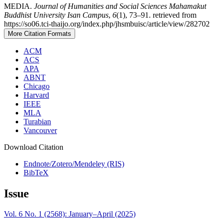
MEDIA.
Journal of Humanities and Social Sciences Mahamakut
Buddhist University Isan Campus
,
6
(1), 73–91. retrieved from
https://so06.tci-thaijo.org/index.php/jhsmbuisc/article/view/282702
More Citation Formats
ACM
ACS
APA
ABNT
Chicago
Harvard
IEEE
MLA
Turabian
Vancouver
Download Citation
Endnote/Zotero/Mendeley (RIS)
BibTeX
Issue
Vol. 6 No. 1 (2568): January–April (2025)