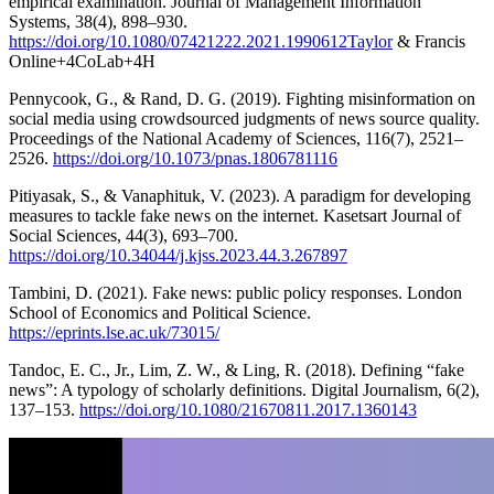
empirical examination. Journal of Management Information
Systems, 38(4), 898–930.
https://doi.org/10.1080/07421222.2021.1990612Taylor
& Francis
Online+4CoLab+4H
Pennycook, G., & Rand, D. G. (2019). Fighting misinformation on
social media using crowdsourced judgments of news source quality.
Proceedings of the National Academy of Sciences, 116(7), 2521–
2526.
https://doi.org/10.1073/pnas.1806781116
Pitiyasak, S., & Vanaphituk, V. (2023). A paradigm for developing
measures to tackle fake news on the internet. Kasetsart Journal of
Social Sciences, 44(3), 693–700.
https://doi.org/10.34044/j.kjss.2023.44.3.267897
Tambini, D. (2021). Fake news: public policy responses. London
School of Economics and Political Science.
https://eprints.lse.ac.uk/73015/
Tandoc, E. C., Jr., Lim, Z. W., & Ling, R. (2018). Defining “fake
news”: A typology of scholarly definitions. Digital Journalism, 6(2),
137–153.
https://doi.org/10.1080/21670811.2017.1360143