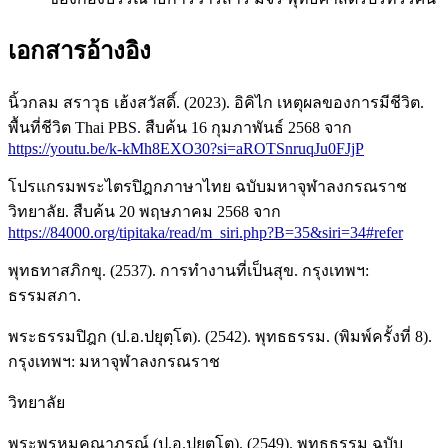
เอกสารอ้างอิง
นิ้วกลม สราวุธ เฮ้งสวัสดิ์. (2023). อิคิไก เหตุผลของการมีชีวิต.
พื้นที่ชีวิต Thai PBS. สืบค้น 16 กุมภาพันธ์ 2568 จาก
https://youtu.be/k-kMh8EXO30?si=aROTSnruqJu0FJjP
โปรแกรมพระไตรปิฎกภาษาไทย ฉบับมหาจุฬาลงกรณราช
วิทยาลัย. สืบค้น 20 พฤษภาคม 2568 จาก
https://84000.org/tipitaka/read/m_siri.php?B=35&siri=34#refer
พุทธทาสภิกขุ. (2537). การทำงานที่เป็นสุข. กรุงเทพฯ:
ธรรมสภา.
พระธรรมปิฎก (ป.อ.ปยุตฺโต). (2542). พุทธธรรม. (พิมพ์ครั้งที่ 8).
กรุงเทพฯ: มหาจุฬาลงกรณราช
วิทยาลัย
พระพรหมคุณาภรณ์ (ป.อ.ปยุตฺโต). (2549). พุทธธรรม ฉบับ