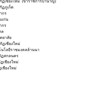
ภัฏเชียงใหม่ (ข้าราชการบำนาญ)
ฏภูเก็ต
ปากร
นแก่น
ปากร
ดล
ทยาลัย
ัฏเชียงใหม่
โนโลยีราชมงคลล้านนา
ภัฏสกลนคร
ชียงใหม่
ียงใหม่