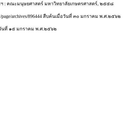
ทพฯ : คณะมนุษยศาสตร์ มหาวิทยาลัยเกษตรศาสตร์, ๒๕๕๘
th/page/archives/896444 สืบค้นเมื่อวันที่ ๓๐ มกราคม พ.ศ.๒๕๖๒
มือวันที่ ๑๕ มกราคม พ.ศ.๒๕๖๒