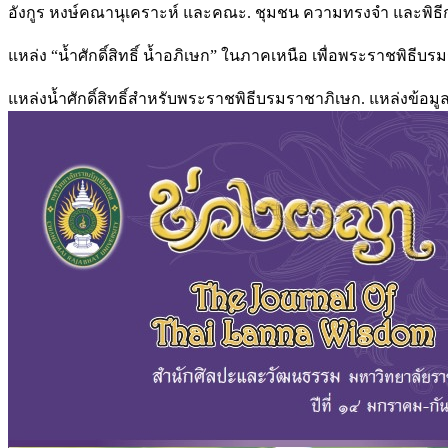
อังกูร หงษ์คณานุเคราะห์ และคณะ. ชุมชน ความทรงจำ และพิธี
แหล่ง “นํ้าศักดิ์สิทธิ์ นํ้าอภิเษก” ในภาคเหนือ เพื่อพระราชพิธี
แหล่งนํ้าศักดิ์สิทธิ์สำหรับพระราชพิธีบรมราชาภิเษก. แหล่งข้อมูล