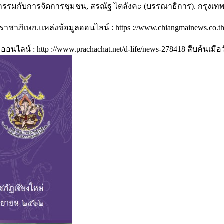
กรรมกับการจัดการชุมชน, สรณัฐ ไตลังคะ (บรรณาธิการ). กรุงเ
บรมราชาภิเษก.แหล่งข้อมูลออนไลน์ : https ://www.chiangmainews.co.
ออนไลน์ : http ://www.prachachat.net/d-life/news-278418 สืบค้นเ