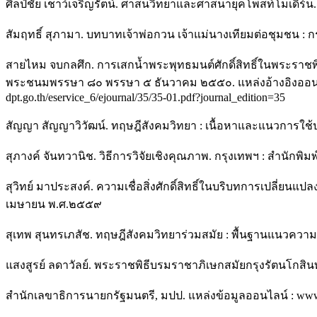
ศิลป์ชัย เชาว์เจริญรัตน์. ศาสนวิทยาและศาสนายุคโพสท์โมเดิร์
สัมฤทธิ์ สุภามา. บทบาทเจ้าพ่อกวน เจ้าแม่นางเทียมต่อชุมชน
สายไหม จบกลศึก. การเสกนํ้าพระพุทธมนต์ศักดิ์สิทธิ์ในพระร
พระชนมพรรษา ๘๐ พรรษา ๕ ธันวาคม ๒๕๕๐. แหล่งอ้างอิงออนไลน์ 
dpt.go.th/eservice_6/ejournal/35/35-01.pdf?journal_edition=35
สัญญา สัญญาวิวัฒน์. ทฤษฎีสังคมวิทยา : เนื้อหาและแนวการใช้ป
สุภางค์ จันทวานิช. วิธีการวิจัยเชิงคุณภาพ. กรุงเทพฯ : สำนักพ
สุวิทย์ มาประสงค์. ความเชื่อสิ่งศักดิ์สิทธิ์ในบริบทการเปลี่ยนแป
เมษายน พ.ศ.๒๕๕๙
สุเทพ สุนทรเภสัช. ทฤษฎีสังคมวิทยาร่วมสมัย : พื้นฐานแนวควา
แสงสูรย์ ลดาวัลย์. พระราชพิธีบรมราชาภิเษกสมัยกรุงรัตนโกส
สำนักเลขาธิการนายกรัฐมนตรี, มปป. แหล่งข้อมูลออนไลน์ : www.p