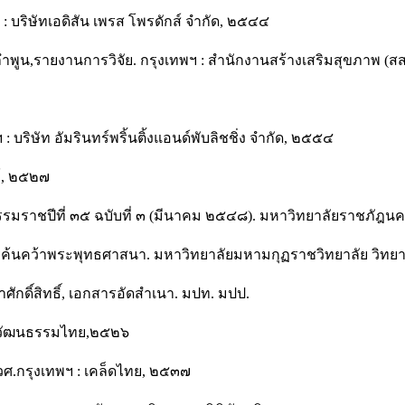
 บริษัทเอดิสัน เพรส โพรดักส์ จำกัด, ๒๕๔๔
ัดลำพูน,รายงานการวิจัย. กรุงเทพฯ : สำนักงานสร้างเสริมสุขภาพ (ส
 บริษัท อัมรินทร์พริ้นติ้งแอนด์พับลิชชิ่ง จำกัด, ๒๕๕๔
ท์, ๒๕๒๗
รีธรรมราชปีที่ ๓๕ ฉบับที่ ๓ (มีนาคม ๒๕๔๘). มหาวิทยาลัยราชภัฎ
ารค้นคว้าพระพุทธศาสนา. มหาวิทยาลัยมหามกุฏราชวิทยาลัย วิทย
ักดิ์สิทธิ์, เอกสารอัดสำเนา. มปท. มปป.
 : วัฒนธรรมไทย,๒๕๒๖
ศ.กรุงเทพฯ : เคล็ดไทย, ๒๕๓๗