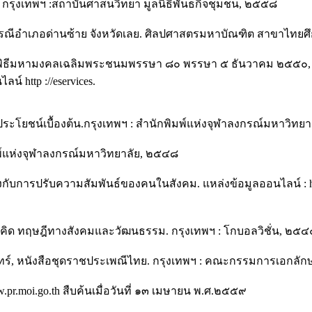
น. กรุงเทพฯ :สถาบันศาสนวิทยา มูลนิธิพันธกิจชุมชน, ๒๕๕๘
 : กรณีอำเภอด่านซ้าย จังหวัดเลย. ศิลปศาสตรมหาบัณฑิต สาขาไท
าชพิธีมหามงคลเฉลิมพระชนมพรรษา ๘๐ พรรษา ๕ ธันวาคม ๒๕๕๐, หน
http ://eservices.
ระโยชน์เบื้องต้น.กรุงเทพฯ : สำนักพิมพ์แห่งจุฬาลงกรณ์มหาวิทย
ิมพ์แห่งจุฬาลงกรณ์มหาวิทยาลัย, ๒๕๔๘
ลงกับการปรับความสัมพันธ์ของคนในสังคม. แหล่งข้อมูลออนไลน์ : http :
มคิด ทฤษฎีทางสังคมและวัฒนธรรม. กรุงเทพฯ : โกบอลวิชั่น, ๒๕๔
ินทร์, หนังสือชุดราชประเพณีไทย. กรุงเทพฯ : คณะกรรมการเอกลั
r.moi.go.th สืบค้นเมื่อวันที่ ๑๓ เมษายน พ.ศ.๒๕๕๙