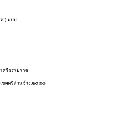
สส.) มปป.
นครศรีธรรมราช
าเขตศรีล้านช้าง,๒๕๕๘