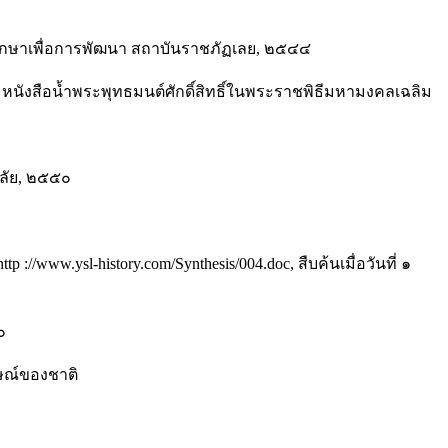
ยศึกษาเพื่อการพัฒนา สถาบันราชภัฏเลย, ๒๕๔๔
ังสือน้ำพระพุทธมนต์ศักดิ์สิทธิ์ในพระราชพิธีมหามงคลเฉลิม
าลัย, ๒๕๕๐
//www.ysl-history.com/Synthesis/004.doc, สืบค้นเมื่อวันที่ ๑
๐
กษณ์ของชาติ