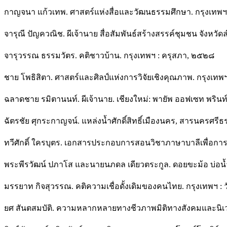
กาญจนา แก้วเทพ. ศาสตร์แห่งสื่อและวัฒนธรรมศึกษา. กรุงเทพฯ :
จารุณี ปัญควณิช. ผีเจ้านาย สื่อสัมพันธ์สร้างสรรค์ชุมชน จังหว
จารุวรรณ ธรรมวัตร. คติชาวบ้าน. กรุงเทพฯ : ครุสภา, ๒๕๒๘
ชาย โพธิสิตา. ศาสตร์และศิลป์แห่งการวิจัยเชิงคุณภาพ. กรุงเทพฯ :
ฉลาดชาย รมิตานนท์. ผีเจ้านาย. เชียงใหม่: พายัพ ออฟเซท พริน
ฉัตรชัย ศุกระกาญจน์. แหล่งนํ้าศักดิ์สิทธิ์เมืองนคร, สารนครศ
ทวีศักดิ์ ใครบุตร. เอกสารประกอบการสอนวิชาภาษาบาลีเพื่อก
พระพีรวัฒน์ ปภาโส และนายนภดล เดียวตระกูล. ดอยขะม้อ บ่อนํ้าศ
มรรยาท กิจสุวรรณ. คติความเชื่อดั้งเดิมของคนไทย. กรุงเทพฯ
ยศ สันตสมบัติ. ความหลากหลายทางชีวภาพมิติทางสังคมและนิเว