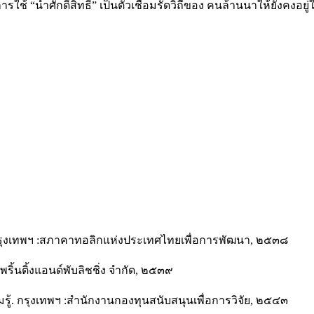
้ “นํ้าศักดิ์สิทธิ์” เป็นตัวเชื่อมรัดวิถีของ คนล้านนาให้ยังคงอย
รุงเทพฯ :สภาคาทอลิกแห่งประเทศไทยเพื่อการพัฒนา, ๒๕๓๘
ริ้นติ้งแอนด์พับลิชชิ่ง จำกัด, ๒๕๓๙
้. กรุงเทพฯ :สำนักงานกองทุนสนับสนุนเพื่อการวิจัย, ๒๕๔๓