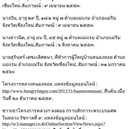
เชียงใหม่.สัมภาษณ์ : ๙ เมษายน ๒๕๕๓.
นางปัน, อายุ ๒๙ ปี, ๑๘/๑ หมู่ ๗ ตำบลแม่แรม อำเภอแม่ริม
จังหวัดเชียงใหม่.สัมภาษณ์ : ๙ เมษายน ๒๕๕๓.
นางสาวนิด, อายุ ๔๐ ปี, ๔๕ หมู่ ๗ ตำบลแม่แรม อำเภอแม่ริม
จังหวัดเชียงใหม่,สัมภาษณ์ : ๖ สิงหาคม ๒๕๕๓.
นายสุรินทร์ เตชะเลิศพนา, ที่ทำการผู้ใหญ่บ้านหนองหอย ตำบล
แม่แรม อำเภอแม่ริม จังหวัดเชียงใหม่, สัมภาษณ์ : ๓๑ มกราคม
๒๕๖๐
โครงการหลวงหนองหอย. แหล่งข้อมูลออนไลน์ :
http://www.hungryfatguy.com/2012/11/baanmonmuan/, สืบค้น เมื่อ
วันที่ ๒๐ ธันวาคม ๒๕๕๙.
ชาวเขาโครงการหลวงฯ ลงดอย กราบสักการะพระบรมศพ
ในหลวง รัชกาลที่ ๙. แหล่งข้อมูลออนไลน์ :
http://w3.manager.co.th/OnlineSection/ViewNews.aspx?