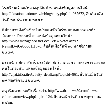
โรงเรียนเจ้าแม่หลวงอุปถัมภ์ ๒. แหล่งข้อมูลออนไลน์ :
http://oknation.nationtv.tv/mblog/entry.php?id=967672, สืบค้น เมื่อ
วันที่ ๒๕ ธันวาคม ๒๕๕๙.
พี่น้องชาวม้งทั่วเชียงใหม่ระดมหัวใจร่วมแสดงความอาลัย
ในหลวง รัชกาลที่ ๙. แหล่งข้อมูลออนไลน์ :
http://www.manager.co.th/Local/ViewNews.aspx?
NewsID=9590000111570, สืบค้นเมื่อวันที่ ๑๐ พฤศจิกายน
๒๕๕๙.
อรรถจักร สัตยารักษ์, ประวัติศาสตร์ว่าด้วยความทรงจำร่วมของ
คนในท้องถิ่น, แหล่งข้อมูลออนไลน์ :
http://vijai.trf.or.th/Activity_detail.asp?topicid=861, สืบค้นเมื่อวันที่
๑๙ พฤศจิกายน ๒๕๕๙.
อนุ เนินหาด. ซะป๊ะเรื่องเก่า. http://ww.thainews70.com/news-
culture-arnu/view.php?topic=124, สืบค้นเมื่อวันที่ ๑๑ พฤษภาคม
๒๕๖๐.