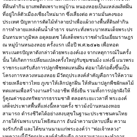
ที่ดินทำกิน ยาเสพติดเพราะหมู่บ้าน หนองหอยเป็นแหล่งผลิตฝิ่น
ที่อยู่ใกล้ตัวเมืองเชียงใหม่มาก ซึ่งเสี่ยงต่อ ความมั่นคงของ
ประเทศ ปัญหาการตัดไม้ทำลายป่าเพื่อแผ้วถางพื้นที่ดินทำกิน
การทำลายแหล่งต้นนํ้าลำธาร จนกระทั่งพระบาทสมเด็จพระปร
มินทรมหาภูมิพล อดุลยเดช ได้เสด็จพระราชดำเนินเยี่ยมราษฎร
ณ หมู่บ้านหนองหอย ครั้งแรก เมื่อปี พ.ศ.๒๕๑๒ เพื่อทอด
พระเนตรปัญหาดังกล่าวด้วยพระองค์เอง จากเหตุการณ์ในครั้ง
นั้น ได้เกิดการเปลี่ยนแปลงครั้งใหญ่กับชุมชนม้ง แห่งนี้ แนวพระ
ราชกระแสรับสั่งการปลูกพืชทดแทนฝิ่น ต่อมาได้ก่อตั้งขึ้นเป็น
โครงการหลวงหนองหอย มีวัตถุประสงค์สำคัญคือการให้ความ
ช่วยเหลือชาวไทย ภูเขาให้เลิกปลูกฝิ่น ให้หันมาปลูกพืชผักผลไม้
ทดแทนเพื่อสร้างงานสร้างอาชีพ ที่ยั่งยืน รวมทั้งการปลูกฝังให้
รู้คุณค่าของทรัพยากรธรรมชาติ ตลอดระยะเวลาที่ พระองค์
เสด็จประพาสพื้นที่แห่งนี้หลายครั้ง ชาวม้งบ้านหนองหอย
สามารถ ดำรงชีวิตได้อย่างสงบสุขในฐานะประชาชนคนไทย
ภายใต้ร่มพระบรมโพธิสมภาร อันนำความปลาบปลื้ม ความ
จงรักภักดี และได้ขนานนามแก่พระองค์ว่า “พ่อเจ้าหลวง”
บทความนี้มีวัตถุประสงค์สำคัญคือ การรวบรวมและทำการ