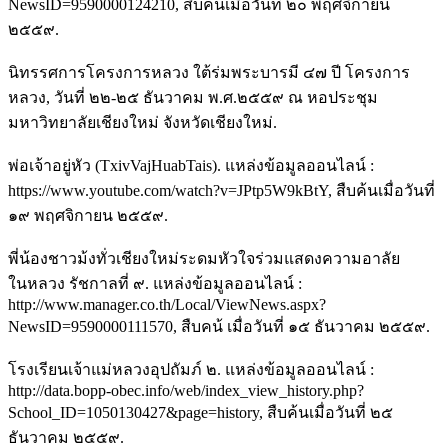
NewsID=9590000124210, สืบค้นเมื่อวันที่ ๒๐ พฤศจิกายน
๒๕๕๙.
นิทรรศการโครงการหลวง ใต้ร่มพระบารมี ๔๗ ปี โครงการ
หลวง, วันที่ ๒๒-๒๕ ธันวาคม พ.ศ.๒๕๕๙ ณ หอประชุม
มหาวิทยาลัยเชียงใหม่ จังหวัดเชียงใหม่.
พ่อเจ้าอยู่หัว (TxivVajHuabTais). แหล่งข้อมูลออนไลน์ :
https://www.youtube.com/watch?v=JPtp5W9kBtY, สืบค้นเมื่อวันที่
๑๙ พฤศจิกายน ๒๕๕๙.
พี่น้องชาวม้งทั่วเชียงใหม่ระดมหัวใจร่วมแสดงความอาลัย
ในหลวง รัชกาลที่ ๙. แหล่งข้อมูลออนไลน์ :
http://www.manager.co.th/Local/ViewNews.aspx?
NewsID=9590000111570, สืบคน้ เมื่อวันที่ ๑๕ ธันวาคม ๒๕๕๙.
โรงเรียนเจ้าแม่หลวงอุปถัมภ์ ๒. แหล่งข้อมูลออนไลน์ :
http://data.bopp-obec.info/web/index_view_history.php?
School_ID=1050130427&page=history, สืบค้นเมื่อวันที่ ๒๕
ธันวาคม ๒๕๕๙.