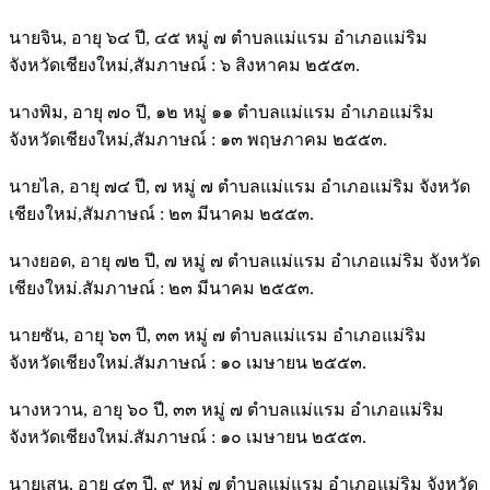
นายจิน, อายุ ๖๔ ปี, ๔๕ หมู่ ๗ ตำบลแม่แรม อำเภอแม่ริม
จังหวัดเชียงใหม่,สัมภาษณ์ : ๖ สิงหาคม ๒๕๕๓.
นางพิม, อายุ ๗๐ ปี, ๑๒ หมู่ ๑๑ ตำบลแม่แรม อำเภอแม่ริม
จังหวัดเชียงใหม่,สัมภาษณ์ : ๑๓ พฤษภาคม ๒๕๕๓.
นายไล, อายุ ๗๔ ปี, ๗ หมู่ ๗ ตำบลแม่แรม อำเภอแม่ริม จังหวัด
เชียงใหม่,สัมภาษณ์ : ๒๓ มีนาคม ๒๕๕๓.
นางยอด, อายุ ๗๒ ปี, ๗ หมู่ ๗ ตำบลแม่แรม อำเภอแม่ริม จังหวัด
เชียงใหม่.สัมภาษณ์ : ๒๓ มีนาคม ๒๕๕๓.
นายซัน, อายุ ๖๓ ปี, ๓๓ หมู่ ๗ ตำบลแม่แรม อำเภอแม่ริม
จังหวัดเชียงใหม่.สัมภาษณ์ : ๑๐ เมษายน ๒๕๕๓.
นางหวาน, อายุ ๖๐ ปี, ๓๓ หมู่ ๗ ตำบลแม่แรม อำเภอแม่ริม
จังหวัดเชียงใหม่.สัมภาษณ์ : ๑๐ เมษายน ๒๕๕๓.
นายเสน, อายุ ๔๓ ปี, ๙ หมู่ ๗ ตำบลแม่แรม อำเภอแม่ริม จังหวัด