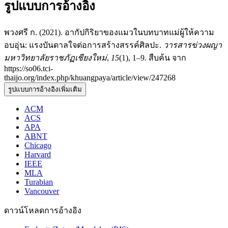
รูปแบบการอ้างอิง
พวงศรี ก. (2021). อากัปกิริยาของแมวในบทบาทแม่ผู้ให้ความ
อบอุ่น: แรงบันดาลใจต่อการสร้างสรรค์ศิลปะ.
วารสารข่วงผญา
มหาวิทยาลัยราชภัฏเชียงใหม่
,
15
(1), 1–9. สืบค้น จาก
https://so06.tci-
thaijo.org/index.php/khuangpaya/article/view/247268
รูปแบบการอ้างอิงเพิ่มเติม
ACM
ACS
APA
ABNT
Chicago
Harvard
IEEE
MLA
Turabian
Vancouver
ดาวน์โหลดการอ้างอิง