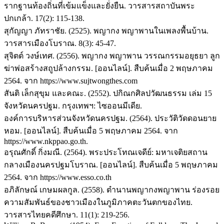
รากฐานท้องถิ่นที่เข้มแข็งและยั่งยืน. วารสารสถาบันพระ
ปกเกล้า. 17(2): 115-138.
สุกัญญา ภัทราชัย. (2525). พญากง พญาพานในเพลงพื้นบ้าน.
วารสารเมืองโบราณ. 8(3): 45-47.
สุจิตต์ วงษ์เทศ. (2556). พญากง พญาพาน วรรณกรรมอยุธยา ลูก
ฆ่าพ่อสร้างสถูปล้างกรรม. [ออนไลน์]. สืบค้นเมื่อ 2 พฤษภาคม
2564. จาก https://www.sujtwongthes.com
สันติ เล็กสุขุม และคณะ. (2552). ปกิณกศิลปวัฒนธรรม เล่ม 15
จังหวัดนครปฐม. กรุงเทพฯ: ไซออนมีเดีย.
องค์การบริหารส่วนจังหวัดนครปฐม. (2564). ประวัติวัดดอนยาย
หอม. [ออนไลน์]. สืบค้นเมื่อ 5 พฤษภาคม 2564. จาก
https://www.nkppao.go.th.
อรุณศักดิ์ กิ่งมณี. (2564). พระประโทณเจดีย์: มหาเจติยสถาน
กลางเมืองนครปฐมโบราณ. [ออนไลน์]. สืบค้นเมื่อ 5 พฤษภาคม
2564. จาก https://www.esso.co.th
อภิลักษณ์ เกษมผลกูล. (2558). ตำนานพญากงพญาพาน ร่องรอย
ความสัมพันธ์ของชาวเมืองในภูมิภาคตะวันตกของไทย.
วารสารไทยคดีศึกษา. 11(1): 219-256.