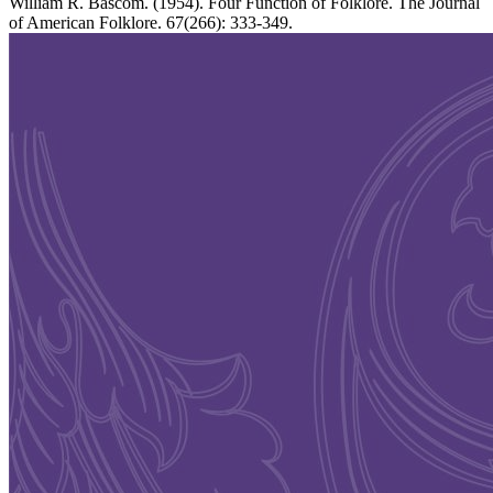
William R. Bascom. (1954). Four Function of Folklore. The Journal
of American Folklore. 67(266): 333-349.