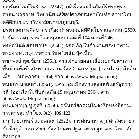
บุญรัตน์ โพธิไพรัตนา. (2547). คติเรื่องแม่ในคัมภีร์พระพุทธ
ศาสนาเถรวาท. วิทยานิพนธ์ศิลปศาสตรมหาบัณฑิต สาขาไทย
คดีศึกษา มหาวิทยาลัยราชภัฏธนบุรี.
ประกาศกรมศิลปากร เรื่อง กำหนดเขตที่ดินโบราณสถาน (2530,
1, ธันวาคม). ราชกิจจานุเบกษา เล่มที่ 104 ตอนที่ 246.
พงษ์อนันต์ สรรพานิช. (2542). ผจญภัญในตำนานพระยาพาน
พระยากง. กรุงเทพฯ : บริษัท ไพลิน บุ๊คเน็ต.
พชรพงษ์ พุฒซ้อน. (2561). ศาลเจ้ายายหอมเลี้ยงเป็ดกับตำนาน
พื้นบ้านที่สร้างโบราณสถาน จังหวัดนครปฐม. [ออนไลน์]. สืบค้น
เมื่อ 15 พฤษภาคม 2564, จาก https://www.lek-prapai.org
พนมกร นวเสลา. (2561). นครปฐมเมืองท่าแห่งสหพันธรัฐทวาร
วดี. [ออนไลน์]. สืบค้นเมื่อ 15 พฤษภาคม 2564. จาก
https://www.lek-prapai.org
พระมหาบุญชู ภูศรี. (2550). อนันตริยกรรมในจารีตของอีสาน.
วารสารลุ่มน้ำโขง. 3(2): 109-122.
มนู วัลยะเพ็ชร์ และคณะ. (2522). การศึกษาทางภูมิศาสตร์เกี่ยว
กับชื่อภูมิประเทศของจังหวัดนครปฐม. นครปฐม: มหาวิทยาลัย
ศิลปากร.