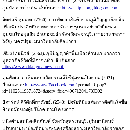
คณะกรรมการวัฒนธรรมแห่งชาติ. (2534). ความเป็นมาของ
ภูมิปัญญาท้องถิ่น. สืบค้นจาก:
http://nattphaong.blogspot.com
จิตพนธ์ ชุมเกต. (2560). การพัฒนาสินค้าจากภูมิปัญญาท้องถิ่น
เพื่อเพิ่มประสิทธิภาพทางการจัดการชุมชนอย่างยั่งยืนของ
ชุมชนไทยมุสลิม อำเภอชะอำ จังหวัดเพชรบุรี. (รายงานผลการ
วิจัย). นครปฐม: มหาวิทยาลัยศิลปากร.
เชียงใหม่นิวส์. (2563). ภูมิปัญญาผ้าพื้นเมืองล้านนา มากกว่า
มูลค่าคือชีวิตที่มีรากเหง้า. สืบค้นจาก:
https://www.chiangmainews.co.th
ทุนพัฒนาอาชีพและนวัตกรรมที่ใช้ชุมชนเป็นฐาน. (2021).
สืบค้นจาก:
https://www.Facebook.com/
permalink.php?
id=110251193718724&story_fbid=496712041739302
ธิดารัตน์ ศิริศักดิ์พาณิชย์. (2548). ปัจจัยที่มีผลต่อการตัดสินใจซื้อ
ผ้าทอมือของผู้บริโภค ตามโครงการ
หนึ่งตำบลหนึ่งผลิตภัณฑ์ จังหวัดสุพรรณบุรี. (วิทยานิพนธ์
ปริญญามหาบัณฑิต). พระนครศรีอยุธยา: มหาวิทยาลัยราชภัฏ