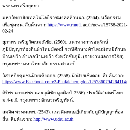
พระนครศรีอยุธยา.
มหาวิทยาลัยเทคโนโลยีราชมงคลล้านนา. (2564). นวัตกรรม
เพื่อชุมชน. สืบค้นจาก:
https://www.rmutl
. ac.th/news/15758-2021-
02-24
ยุภาพร เจริญวัฒนมณีชัย. (2560). แนวทางการอนุรักษ์
ภูมิปัญญาท้องถิ่นผ้าไหมมัดหมี่ กรณีศึกษา: ผ้าไหมมัดหมี่ตำบล
บ้านเขว้า อำเภอบ้านเขว้า จังหวัดชัยภูมิ. (รายงานผลการวิจัย).
กรุงเทพฯ: มหาวิทยาลัย ธรรมศาสตร์.
วิสาหกิจชุมชนฝ้ายเชิงดอย. (2558). ผ้าฝ้ายเชิงดอย. สืบค้นจาก:
https://www.Facebook.com/2-Phafaicherngdoi-1257860794264114/
ศิริพร ดาบเพชร และวุฒิชัย มูลศิลป์. 2556). ประวัติศาสตร์ไทย
ม.4-ม.6. กรุงเทพฯ : อักษรเจริญทัศน์.
สมจิต พรหมเทพ. (2543). แนวคิดทฤษฎีเกี่ยวกับภูมิปัญญาท้อง
ถิ่น. สืบค้นจาก:
http://www.udru.ac.th