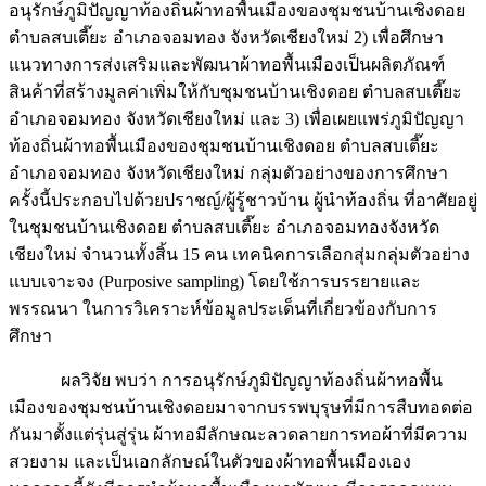
อนุรักษ์ภูมิปัญญาท้องถิ่นผ้าทอพื้นเมืองของชุมชนบ้านเชิงดอย
ตำบลสบเตี๊ยะ อำเภอจอมทอง จังหวัดเชียงใหม่ 2) เพื่อศึกษา
แนวทางการส่งเสริมและพัฒนาผ้าทอพื้นเมืองเป็นผลิตภัณฑ์
สินค้าที่สร้างมูลค่าเพิ่มให้กับชุมชนบ้านเชิงดอย ตำบลสบเตี๊ยะ
อำเภอจอมทอง จังหวัดเชียงใหม่ และ 3) เพื่อเผยแพร่ภูมิปัญญา
ท้องถิ่นผ้าทอพื้นเมืองของชุมชนบ้านเชิงดอย ตำบลสบเตี๊ยะ
อำเภอจอมทอง จังหวัดเชียงใหม่ กลุ่มตัวอย่างของการศึกษา
ครั้งนี้ประกอบไปด้วยปราชญ์/ผู้รู้ชาวบ้าน ผู้นำท้องถิ่น ที่อาศัยอยู่
ในชุมชนบ้านเชิงดอย ตำบลสบเตี๊ยะ อำเภอจอมทองจังหวัด
เชียงใหม่ จำนวนทั้งสิ้น 15 คน เทคนิคการเลือกสุ่มกลุ่มตัวอย่าง
แบบเจาะจง (Purposive sampling) โดยใช้การบรรยายและ
พรรณนา ในการวิเคราะห์ข้อมูลประเด็นที่เกี่ยวข้องกับการ
ศึกษา
ผลวิจัย พบว่า การอนุรักษ์ภูมิปัญญาท้องถิ่นผ้าทอพื้น
เมืองของชุมชนบ้านเชิงดอยมาจากบรรพบุรุษที่มีการสืบทอดต่อ
กันมาตั้งแต่รุ่นสู่รุ่น ผ้าทอมีลักษณะลวดลายการทอผ้าที่มีความ
สวยงาม และเป็นเอกลักษณ์ในตัวของผ้าทอพื้นเมืองเอง