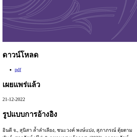
ดาวน์โหลด
pdf
เผยแพร่แล้ว
21-12-2022
รูปแบบการอ้างอิง
อินดี จ., สุนิสา ล้ำลำเลียง, ชนะวงค์ พงษ์แปง, สุภาภรณ์ ตุ้ยตาม