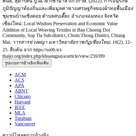
พันธ์, สุดารัตน์ ปูไฝ, & กชามาส แก้วกาศ. (2022). การอนุรักษ์
ภูมิปัญญาท้องถิ่นและเพิ่มมูลค่าทางเศรษฐกิจของผ้าทอพื้นเมือง
ชุมชนบ้านเชิงดอย ตำบลสบเตี๊ยะ อำเภอจอมทอง จังหวัด
เชียงใหม่: Local Wisdom Preservation and Economic Value
Addition of Local Weaving Textiles in Ban Choeng Doi
Community, Sop Tia Sub-district, Chom Thong District, Chiang
Mai.
วารสารข่วงผญา มหาวิทยาลัยราชภัฏเชียงใหม่
,
16
(2), 12–
25. สืบค้น จาก https://so06.tci-
thaijo.org/index.php/khuangpaya/article/view/259399
รูปแบบการอ้างอิงเพิ่มเติม
ACM
ACS
APA
ABNT
Chicago
Harvard
IEEE
MLA
Turabian
Vancouver
ดาวน์โหลดการอ้างอิง