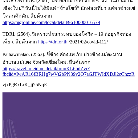
MGR ONLINE. (2561). ฝรั่งชอบมากส่องปางช้างที่ “แม่ตะมาน
เชียงใหม่” วันนี้ไม่ได้มีแค่ “ช้างโชว์” นักท่องเที่ยว แห่พาช้างแช่
โคลนคึกคัก. สืบค้นจาก
https://mgronline.com/local/detail/9610000016579
TDRI. (2564). วิเคราะห์ผลกระทบของโควิด – 19 ต่อธุรกิจท่อง
เที่ยว. สืบค้นจาก
https://tdri.or.th
/2021/02/covid-112/
Paitiawmalao. (2563). ขึ่ช้าง ล่องแพ กับ ปางช้างแม่ตะมาน
อำเภอแม่แตง จังหวัดเชียงใหม่. สืบค้นจาก
https://travel.trueid.netdetail/brnnKL6bdZvr?
fbclid=IwAR16fBRHg7wVt2bPN39v2Q7aGJTWIdXDJl2cChzzR
vjxPgRxLrK_jj55NqE