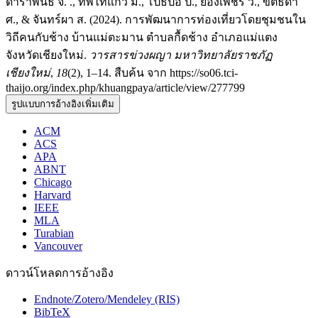
ดาราพันธ์ จ. ., ทิพไทแก้ว ม., โปธิป้อ ป., ยองเพชร ว., ขัตธิดา
ศ., & จันทร์ผา ส. (2024). การพัฒนาการท่องเที่ยวโดยชุมชนใน
วิถีคนกับช้าง บ้านแม่ตะมาน ตำบลกื้ดช้าง อำเภอแม่แตง
จังหวัดเชียงใหม่.
วารสารข่วงผญา มหาวิทยาลัยราชภัฏ
เชียงใหม่
,
18
(2), 1–14. สืบค้น จาก https://so06.tci-
thaijo.org/index.php/khuangpaya/article/view/277799
รูปแบบการอ้างอิงเพิ่มเติม
ACM
ACS
APA
ABNT
Chicago
Harvard
IEEE
MLA
Turabian
Vancouver
ดาวน์โหลดการอ้างอิง
Endnote/Zotero/Mendeley (RIS)
BibTeX