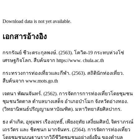
Download data is not yet available.
เอกสารอ้างอิง
กรกรัณย์ ชีวะตระกุลพงษ์. (2563). โควิด-19 กระทบห่วงโซ่
เศรษฐกิจโลก. สืบค้นจาก https://www. chula.ac.th
กระทรวงการท่องเที่ยวและกีฬา. (2563). สถิตินักท่องเที่ยว.
สืบค้นจาก www.mots.go.th
เจตนา พัฒนจันทร์. (2562). การจัดการการท่องเที่ยวโดยชุมชน
ชุมชนวัดตาล ตำบลบางเสด็จ อำเภอป่าโมก จังหวัดอ่างทอง.
(วิทยานิพนธ์ปริญญามหาบัณฑิต). มหาวิทยาลัยศิลปากร.
ธง คำเกิด, อุทุมพร เรืองฤทธิ์, เพียงฤทัย เสงี่ยมศิลป์, จิตราภรณ์
เถรวัตร และ ชิดชนก มากจันทร. (2564). การจัดการท่องเที่ยว
โดยชุมชนบนฐานรากวิถีชีวิตชุมชนอย่างยั่งยืน ของตำบล