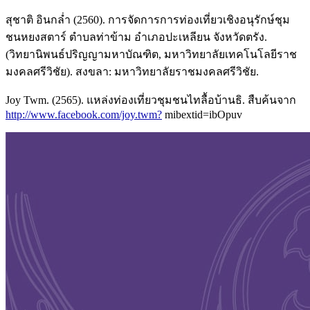
สุชาติ อินกล่ำ (2560). การจัดการการท่องเที่ยวเชิงอนุรักษ์ชุม
ชนหยงสตาร์ ตำบลท่าข้าม อำเภอปะเหลียน จังหวัดตรัง.
(วิทยานิพนธ์ปริญญามหาบัณฑิต, มหาวิทยาลัยเทคโนโลยีราช
มงคลศรีวิชัย). สงขลา: มหาวิทยาลัยราชมงคลศรีวิชัย.
Joy Twm. (2565). แหล่งท่องเที่ยวชุมชนไทลื้อบ้านธิ. สืบค้นจาก
http://www.facebook.com/joy.twm?
mibextid=ibOpuv