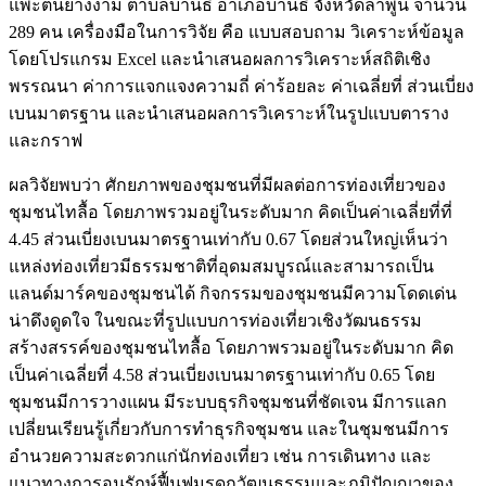
แพะต้นยางงาม ตำบลบ้านธิ อำเภอบ้านธิ จังหวัดลำพูน จำนวน
289 คน เครื่องมือในการวิจัย คือ แบบสอบถาม วิเคราะห์ข้อมูล
โดยโปรแกรม Excel และนำเสนอผลการวิเคราะห์สถิติเชิง
พรรณนา ค่าการแจกแจงความถี่ ค่าร้อยละ ค่าเฉลี่ยที่ ส่วนเบี่ยง
เบนมาตรฐาน และนำเสนอผลการวิเคราะห์ในรูปแบบตาราง
และกราฟ
ผลวิจัยพบว่า ศักยภาพของชุมชนที่มีผลต่อการท่องเที่ยวของ
ชุมชนไทลื้อ โดยภาพรวมอยู่ในระดับมาก คิดเป็นค่าเฉลี่ยที่ที่
4.45 ส่วนเบี่ยงเบนมาตรฐานเท่ากับ 0.67 โดยส่วนใหญ่เห็นว่า
แหล่งท่องเที่ยวมีธรรมชาติที่อุดมสมบูรณ์และสามารถเป็น
แลนด์มาร์คของชุมชนได้ กิจกรรมของชุมชนมีความโดดเด่น
น่าดึงดูดใจ ในขณะที่รูปแบบการท่องเที่ยวเชิงวัฒนธรรม
สร้างสรรค์ของชุมชนไทลื้อ โดยภาพรวมอยู่ในระดับมาก คิด
เป็นค่าเฉลี่ยที่ 4.58 ส่วนเบี่ยงเบนมาตรฐานเท่ากับ 0.65 โดย
ชุมชนมีการวางแผน มีระบบธุรกิจชุมชนที่ชัดเจน มีการแลก
เปลี่ยนเรียนรู้เกี่ยวกับการทำธุรกิจชุมชน และในชุมชนมีการ
อำนวยความสะดวกแก่นักท่องเที่ยว เช่น การเดินทาง และ
แนวทางการอนุรักษ์ฟื้นฟูมรดกวัฒนธรรมและภูมิปัญญาของ