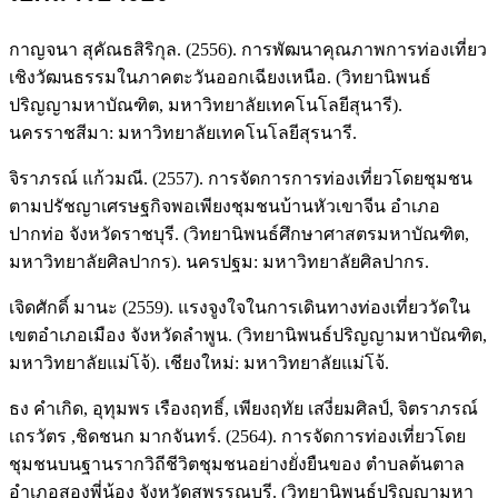
กาญจนา สุคัณธสิริกุล. (2556). การพัฒนาคุณภาพการท่องเที่ยว
เชิงวัฒนธรรมในภาคตะวันออกเฉียงเหนือ. (วิทยานิพนธ์
ปริญญามหาบัณฑิต, มหาวิทยาลัยเทคโนโลยีสุนารี).
นครราชสีมา: มหาวิทยาลัยเทคโนโลยีสุรนารี.
จิราภรณ์ แก้วมณี. (2557). การจัดการการท่องเที่ยวโดยชุมชน
ตามปรัชญาเศรษฐกิจพอเพียงชุมชนบ้านหัวเขาจีน อำเภอ
ปากท่อ จังหวัดราชบุรี. (วิทยานิพนธ์ศึกษาศาสตรมหาบัณฑิต,
มหาวิทยาลัยศิลปากร). นครปฐม: มหาวิทยาลัยศิลปากร.
เจิดศักดิ์ มานะ (2559). แรงจูงใจในการเดินทางท่องเที่ยววัดใน
เขตอำเภอเมือง จังหวัดลำพูน. (วิทยานิพนธ์ปริญญามหาบัณฑิต,
มหาวิทยาลัยแม่โจ้). เชียงใหม่: มหาวิทยาลัยแม่โจ้.
ธง คำเกิด, อุทุมพร เรืองฤทธิ์, เพียงฤทัย เสงี่ยมศิลป์, จิตราภรณ์
เถรวัตร ,ชิดชนก มากจันทร์. (2564). การจัดการท่องเที่ยวโดย
ชุมชนบนฐานรากวิถีชีวิตชุมชนอย่างยั่งยืนของ ตำบลต้นตาล
อำเภอสองพี่น้อง จังหวัดสุพรรณบุรี. (วิทยานิพนธ์ปริญญามหา