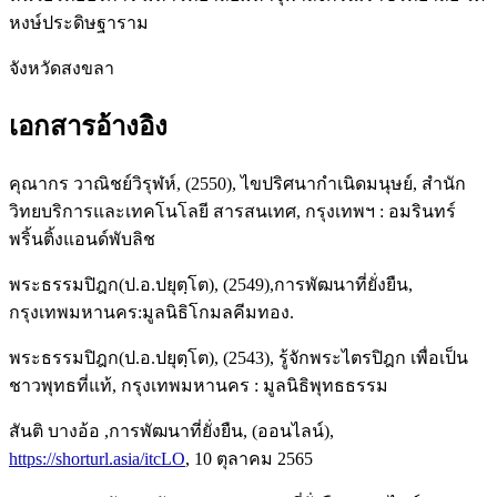
หงษ์ประดิษฐาราม
จังหวัดสงขลา
เอกสารอ้างอิง
คุณากร วาณิชย์วิรุฬห์, (2550), ไขปริศนากำเนิดมนุษย์, สำนัก
วิทยบริการและเทคโนโลยี สารสนเทศ, กรุงเทพฯ : อมรินทร์
พริ้นติ้งแอนด์พับลิช
พระธรรมปิฎก(ป.อ.ปยุตฺโต), (2549),การพัฒนาที่ยั่งยืน,
กรุงเทพมหานคร:มูลนิธิโกมลคีมทอง.
พระธรรมปิฎก(ป.อ.ปยุตฺโต), (2543), รู้จักพระไตรปิฎก เพื่อเป็น
ชาวพุทธที่แท้, กรุงเทพมหานคร : มูลนิธิพุทธธรรม
สันติ บางอ้อ ,การพัฒนาที่ยั่งยืน, (ออนไลน์),
https://shorturl.asia/itcLO
, 10 ตุลาคม 2565