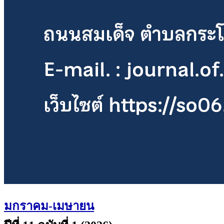
มกราคม-เมษายน