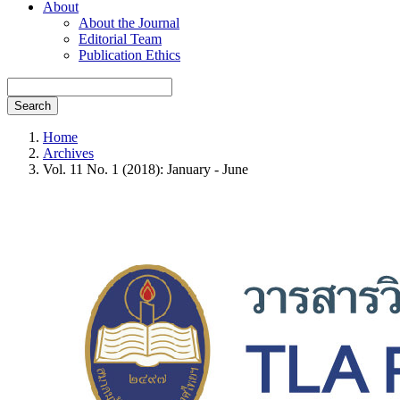
About
About the Journal
Editorial Team
Publication Ethics
Search
Home
Archives
Vol. 11 No. 1 (2018): January - June