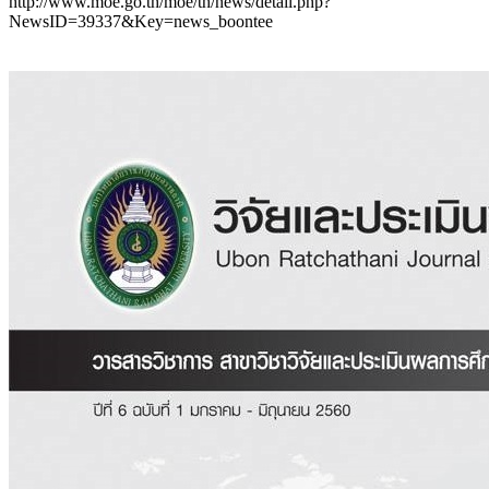
http://www.moe.go.th/moe/th/news/detail.php?
NewsID=39337&Key=news_boontee