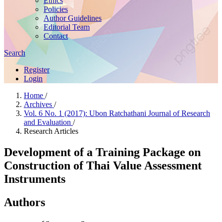
Ethics
Policies
Author Guidelines
Editorial Team
Contact
Search
Register
Login
Home
/
Archives
/
Vol. 6 No. 1 (2017): Ubon Ratchathani Journal of Research
and Evaluation
/
Research Articles
Development of a Training Package on
Construction of Thai Value Assessment
Instruments
Authors