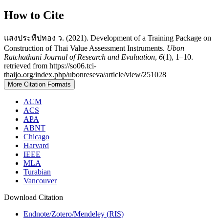
How to Cite
แสงประทีปทอง ว. (2021). Development of a Training Package on
Construction of Thai Value Assessment Instruments.
Ubon
Ratchathani Journal of Research and Evaluation
,
6
(1), 1–10.
retrieved from https://so06.tci-
thaijo.org/index.php/ubonreseva/article/view/251028
More Citation Formats
ACM
ACS
APA
ABNT
Chicago
Harvard
IEEE
MLA
Turabian
Vancouver
Download Citation
Endnote/Zotero/Mendeley (RIS)