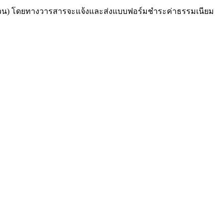
าทถ้วน) โดยทางวารสารจะแจ้งและส่งแบบฟอร์มชำระค่าธรรมเนียม