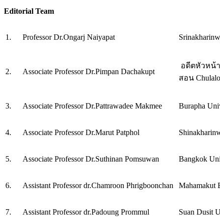
Editorial Team
1.
Professor Dr.Ongarj Naiyapat
Srinakharinw
อดีตหัวหน้
2.
Associate Professor Dr.Pimpan Dachakupt
สอน Chulalo
3.
Associate Professor Dr.Pattrawadee Makmee
Burapha Univ
4.
Associate Professor Dr.Marut Patphol
Shinakharinw
5.
Associate Professor Dr.Suthinan Pomsuwan
Bangkok Uni
6.
Assistant Professor dr.Chamroon Phrigboonchan
Mahamakut B
7.
Assistant Professor dr.Padoung Prommul
Suan Dusit U