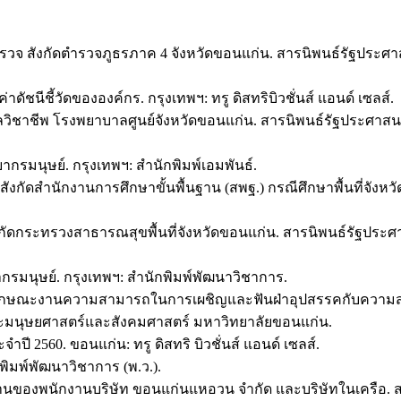
รวจ สังกัดตำรวจภูธรภาค 4 จังหวัดขอนแก่น. สารนิพนธ์รัฐประ
ีชี้วัดขององค์กร. กรุงเทพฯ: ทรู ดิสทริบิวชั่นส์ แอนด์ เซลส์.
บาลวิชาชีพ โรงพยาบาลศูนย์จังหวัดขอนแก่น. สารนิพนธ์รัฐประ
ากรมนุษย์. กรุงเทพฯ: สำนักพิมพ์เอมพันธ์.
สังกัดสำนักงานการศึกษาขั้นพื้นฐาน (สพฐ.) กรณีศึกษาพื้นที่จั
งกัดกระทรวงสาธารณสุขพื้นที่จังหวัดขอนแก่น. สารนิพนธ์รัฐ
กรมนุษย์. กรุงเทพฯ: สำนักพิมพ์พัฒนาวิชาการ.
บรู้คุณลักษณะงานความสามารถในการเผชิญและฟันฝ่าอุปสรรคกับค
ะมนุษยศาสตร์และสังคมศาสตร์ มหาวิทยาลัยขอนแก่น.
ี 2560. ขอนแก่น: ทรู ดิสทริ บิวชั่นส์ แอนด์ เซลส์.
กพิมพ์พัฒนาวิชาการ (พ.ว.).
ารทำงานของพนักงานบริษัท ขอนแก่นแหอวน จำกัด และบริษัทในเคร