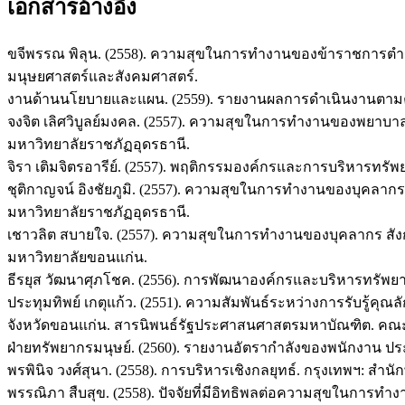
เอกสารอ้างอิง
ขจีพรรณ พิลุน. (2558). ความสุขในการทำงานของข้าราชการตำ
มนุษยศาสตร์และสังคมศาสตร์.
งานด้านนโยบายและแผน. (2559). รายงานผลการดำเนินงานตามค่าดัชน
จงจิต เลิศวิบูลย์มงคล. (2557). ความสุขในการทำงานของพยา
มหาวิทยาลัยราชภัฏอุดรธานี.
จิรา เติมจิตรอารีย์. (2557). พฤติกรรมองค์กรและการบริหารทรัพย
ชุติกาญจน์ อิงชัยภูมิ. (2557). ความสุขในการทำงานของบุคลากร
มหาวิทยาลัยราชภัฏอุดรธานี.
เชาวลิต สบายใจ. (2557). ความสุขในการทำงานของบุคลากร สั
มหาวิทยาลัยขอนแก่น.
ธีรยุส วัฒนาศุภโชค. (2556). การพัฒนาองค์กรและบริหารทรัพยา
ประทุมทิพย์ เกตุแก้ว. (2551). ความสัมพันธ์ระหว่างการรั
จังหวัดขอนแก่น. สารนิพนธ์รัฐประศาสนศาสตรมหาบัณฑิต. คณ
ฝ่ายทรัพยากรมนุษย์. (2560). รายงานอัตรากำลังของพนักงาน ประจำป
พรพินิจ วงศ์สุนา. (2558). การบริหารเชิงกลยุทธ์. กรุงเทพฯ: สำนั
พรรณิภา สืบสุข. (2558). ปัจจัยที่มีอิทธิพลต่อความสุขในก