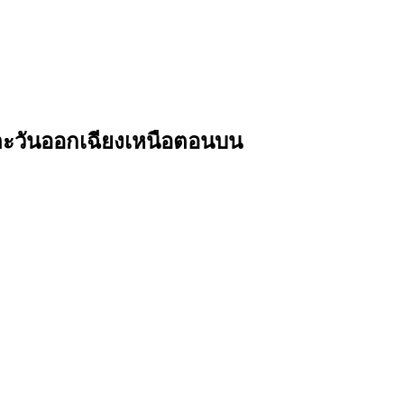
าคตะวันออกเฉียงเหนือตอนบน