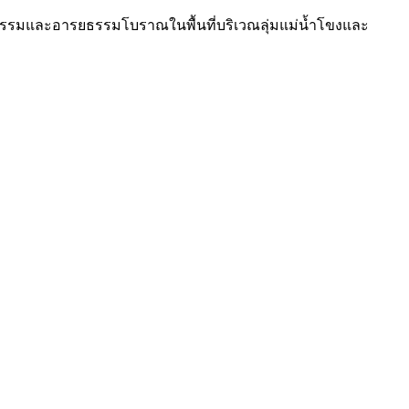
ฒนธรรมและอารยธรรมโบราณในพื้นที่บริเวณลุ่มแม่น้ำโขงและ