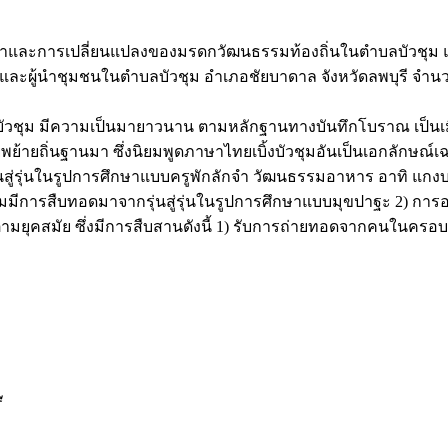
นมาและการเปลี่ยนแปลงของมรดกวัฒนธรรมท้องถิ่นในตำบลบัวชุม แ
น และผู้นำชุมชนในตำบลบัวชุม อำเภอชัยบาดาล จังหวัดลพบุรี จำนวน 
ชุม มีความเป็นมายาวนาน ตามหลักฐานทางบันทึกโบราณ เป็นเมือง
ย้ายถิ่นฐานมา ซึ่งนิยมพูดภาษาไทยเบิ้งบัวชุมอันเป็นเอกลักษณ์
สู่รุ่นในรูปการศึกษาแบบครูพักลักจำ วัฒนธรรมอาหาร อาทิ แกงบอ
ีการสืบทอดมาจากรุ่นสู่รุ่นในรูปการศึกษาแบบมุขปาฐะ 2) การอน
สมัย ซึ่งมีการสืบสานดังนี้ 1) รับการถ่ายทอดจากคนในครอบครัว 2)
ี