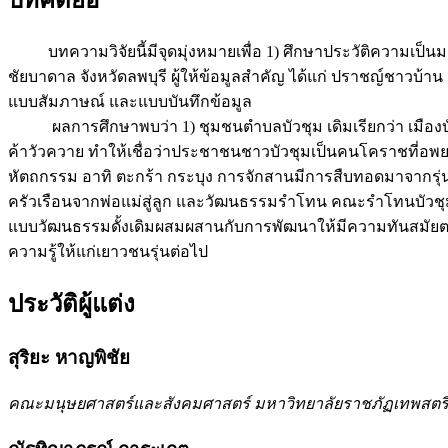
บทคัดย่อ
บทความวิจัยนี้มีจุดมุ่งหมายเพื่อ 1) ศึกษาประวัติความเป็
ชัยบาดาล จังหวัดลพบุรี ผู้ให้ข้อมูลสำคัญ ได้แก่ ปราชญ์ชาวบ้า
แบบสัมภาษณ์ และแบบบันทึกข้อมูล
ผลการศึกษาพบว่า 1) ชุมชนตำบลบัวชุม เดิมเรียกว่า เมืองบัว
ค้าวัวควาย ทำให้เชื่อว่าประชาชนชาวบัวชุมเป็นคนโคราชที่อพยพ
หัตถกรรม อาทิ ตะกร้า กระบุง การจักสานมีการสืบทอดมาจากรุ่น
ครัวเรือนจากพ่อแม่สู่ลูก และวัฒนธรรมรำโทน คณะรำโทนบัวชุมม
แบบวัฒนธรรมดั้งเดิมผสมผสานกับการพัฒนาให้มีความทันสมัยตามยุค
ความรู้ให้แก่เยาวชนรุ่นต่อไป
ประวัติผู้แต่ง
สุริยะ หาญพิชัย
คณะมนุษยศาสตร์และสังคมศาสตร์ มหาวิทยาลัยราชภัฏเทพสตร