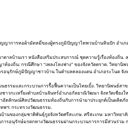
ัญญาการทอผ้ามัดหมี่ของผู้ทรงภูมิปัญญาไทพวนบ้านหินปัก อำเภอบ
ลบ้านเรา หนังสือเสริมประสบการณ์ ชุดความรู้เรื่องท้องถิ่น. ลพบุ
ัญญาท้องถิ่น: กรณีศึกษา “เพลงโหงฟาง” ของจังหวัดตราด. วิทยาน
นการอนุรักษ์ภูมิปัญญาชาวบ้าน ในตำบลคลองแดน อำเภอระโนด จั
งวัฒนธรรมและกระบวนการรื้อฟื้นความเป็นไทยเบิ้ง. วิทยานิพนธ์ส
วกะเหรี่ยงตำบลบ้านจันทร์อำเภอกัลยาณิวัฒนา จังหวัดเชียงใหม่
ค่าอัตลักษณ์ศิลปวัฒนธรรมท้องถิ่นกับการนำมาประยุกต์เป็นผลิตภัณฑ
งเทพฯ: กระทรวงวัฒนธรรม.
นบ้านของกลุ่มชาติพันธุ์กูยจังหวัดศรีสะเกษ. ศรีสะเกษ: มหาวิทยา
การอนุรักษ์มรดกทางวัฒนธรรมผ่านกระบวนการการมีส่วนร่วม กรณี