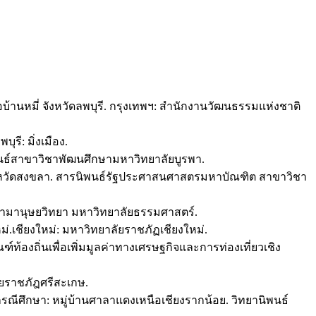
้านหมี่ จังหวัดลพบุรี. กรุงเทพฯ: สำนักงานวัฒนธรรมแห่งชาติ
รี: มิ่งเมือง.
ิพนธ์สาขาวิชาพัฒนศึกษามหาวิทยาลัยบูรพา.
งหวัดสงขลา. สารนิพนธ์รัฐประศาสนศาสตรมหาบัณฑิต สาขาวิชา
าขามานุษยวิทยา มหาวิทยาลัยธรรมศาสตร์.
.เชียงใหม่: มหาวิทยาลัยราชภัฏเชียงใหม่.
์ท้องถิ่นเพื่อเพิ่มมูลค่าทางเศรษฐกิจและการท่องเที่ยวเชิง
ลัยราชภัฎศรีสะเกษ.
ศึกษา: หมู่บ้านศาลาแดงเหนือเชียงรากน้อย. วิทยานิพนธ์