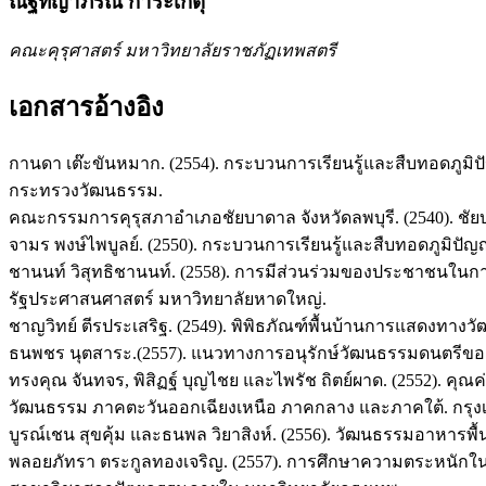
ณัฐทิญาภรณ์ การะเกตุ
คณะคุรุศาสตร์ มหาวิทยาลัยราชภัฏเทพสตรี
เอกสารอ้างอิง
กานดา เต๊ะขันหมาก. (2554). กระบวนการเรียนรู้และสืบทอดภูมิป
กระทรวงวัฒนธรรม.
คณะกรรมการคุรุสภาอำเภอชัยบาดาล จังหวัดลพบุรี. (2540). ชัยบาดา
จามร พงษ์ไพบูลย์. (2550). กระบวนการเรียนรู้และสืบทอดภูมิป
ชานนท์ วิสุทธิชานนท์. (2558). การมีส่วนร่วมของประชาชนใ
รัฐประศาสนศาสตร์ มหาวิทยาลัยหาดใหญ่.
ชาญวิทย์ ตีรประเสริฐ. (2549). พิพิธภัณฑ์พื้นบ้านการแสดงทา
ธนพชร นุตสาระ.(2557). แนวทางการอนุรักษ์วัฒนธรรมดนตรีของชา
ทรงคุณ จันทจร, พิสิฏฐ์ บุญไชย และไพรัช ถิตย์ผาด. (2552). คุณ
วัฒนธรรม ภาคตะวันออกเฉียงเหนือ ภาคกลาง และภาคใต้. กรุ
บูรณ์เชน สุขคุ้ม และธนพล วิยาสิงห์. (2556). วัฒนธรรมอาหารพื้
พลอยภัทรา ตระกูลทองเจริญ. (2557). การศึกษาความตระหนักใน