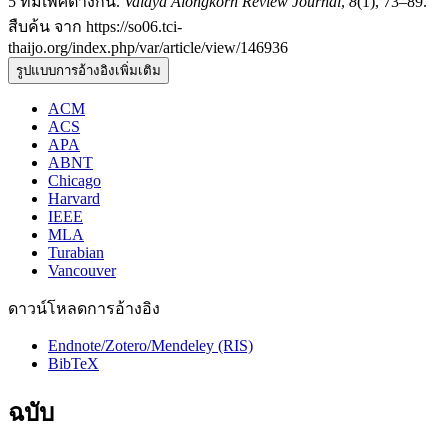
5 ที่มีเพศต่างกัน.
Valaya Alongkorn Review Journal
,
8
(1), 73–89.
สืบค้น จาก https://so06.tci-
thaijo.org/index.php/var/article/view/146936
รูปแบบการอ้างอิงเพิ่มเติม
ACM
ACS
APA
ABNT
Chicago
Harvard
IEEE
MLA
Turabian
Vancouver
ดาวน์โหลดการอ้างอิง
Endnote/Zotero/Mendeley (RIS)
BibTeX
ฉบับ