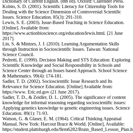
Dictionary of Current English. (8th ed). Oxford: Clarender Press.
Kolsto, S. D. (2001). Scientific Literacy for Citizenship Tools for
Dealing with the Science Dimension of Controversial Scientific
Issues. Science Education. 85(3): 291-310.
Lewis, S. E. (2003). Issue-Based Teaching in Science Education.
[Online]. Available from:
https://www.actionbioscience.org/education/lewis.html. [21 June
2017].
Lin, S. & Mintzes, J. J. (2010). Learning Argumentation Skills
through Instruction in Socioscientific Issues. Taiwan: National
Science Council.
Pedretti, E. (1999). Decision Making and STS Education: Exploring
Scientific Knowledge and Social Responsibility in Schools and
Science Center through an Issues based Approach. School Science
& Mathematics. 99(4): 174-181.
Sadler, T. D. (2002). Socioscientific Issue Research and Its
Relevance for Science Education. [Online] Available from:
https://www. Eric.ed.gov (21 June 2017).
Sadler, T. D., & Zeidler, D. L. (2005). The significance of content
knowledge for informal reasoning regarding socioscientific issues:
Applying genetics knowledge to genetic engineering issues. Science
Education. 89(1): 71-93.
Watson, G. & Glaser, E. M. (1964). Critical Thinking Appraisal
Manual. New York: Harcout Brace & World. [Online], Available:
https://student.plattsburgh.edu/flem6282/Brain_Based_Lesson_Plan.h