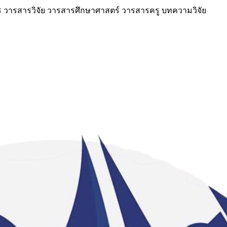
วารสารวิจัย วารสารศึกษาศาสตร์ วารสารครู บทความวิจัย