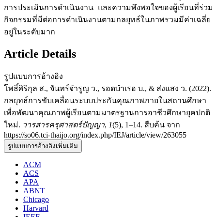
การประเมินการดำเนินงาน และความพึงพอใจของผู้เรียนที่ร่วม
กิจกรรมที่มีต่อการดำเนินงานตามกลยุทธ์ในภาพรวมมีค่าเฉลี่ย
อยู่ในระดับมาก
Article Details
รูปแบบการอ้างอิง
โพธิ์ศิริกุล ส., จันทร์จำรูญ ว., รอดบำเรอ บ., & ส่งแสง ว. (2022).
กลยุทธ์การขับเคลื่อนระบบประกันคุณภาพภายในสถานศึกษา
เพื่อพัฒนาคุณภาพผู้เรียนตามมาตรฐานการอาชีวศึกษายุคปกติ
ใหม่.
วารสารครุศาสตร์ปัญญา
,
1
(5), 1–14. สืบค้น จาก
https://so06.tci-thaijo.org/index.php/IEJ/article/view/263055
รูปแบบการอ้างอิงเพิ่มเติม
ACM
ACS
APA
ABNT
Chicago
Harvard
IEEE