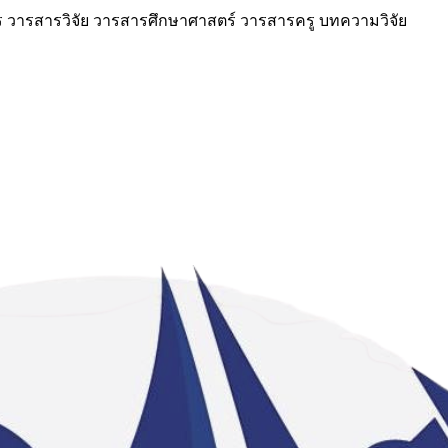
วารสารวิจัย วารสารศึกษาศาสตร์ วารสารครู บทความวิจัย