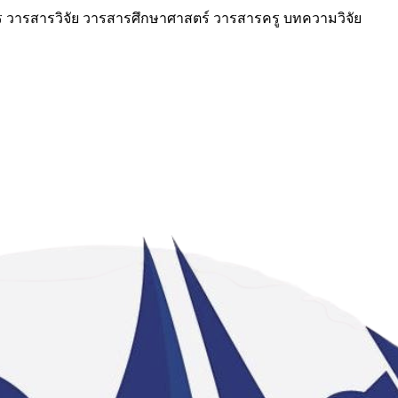
วารสารวิจัย วารสารศึกษาศาสตร์ วารสารครู บทความวิจัย