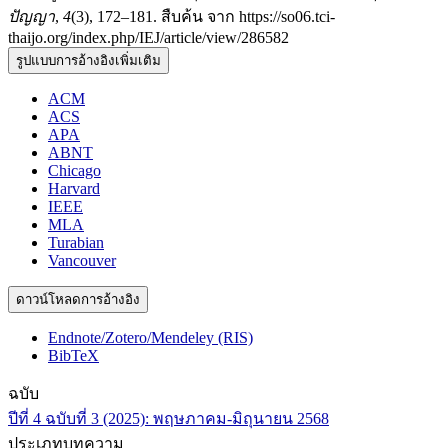
ปัญญา
,
4
(3), 172–181. สืบค้น จาก https://so06.tci-
thaijo.org/index.php/IEJ/article/view/286582
รูปแบบการอ้างอิงเพิ่มเติม
ACM
ACS
APA
ABNT
Chicago
Harvard
IEEE
MLA
Turabian
Vancouver
ดาวน์โหลดการอ้างอิง
Endnote/Zotero/Mendeley (RIS)
BibTeX
ฉบับ
ปีที่ 4 ฉบับที่ 3 (2025): พฤษภาคม-มิถุนายน 2568
ประเภทบทความ