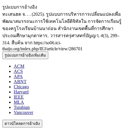
รูปแบบการอ้างอิง
ทะเสนฮด จ. . . (2025). รูปแบบการบริหารการเปลี่ยนแปลงเพื่อ
พัฒนาสมรรถนะการใช้เทคโนโลยีดิจิทัลใน การจัดการเรียนรู้
ของครูโรงเรียนบ้านนาถ่อน สำนักงานเขตพื้นที่การศึกษา
ประถมศึกษามุกดาหาร.
วารสารครุศาสตร์ปัญญา
,
4
(3), 299–
314. สืบค้น จาก https://so06.tci-
thaijo.org/index.php/IEJ/article/view/286701
รูปแบบการอ้างอิงเพิ่มเติม
ACM
ACS
APA
ABNT
Chicago
Harvard
IEEE
MLA
Turabian
Vancouver
ดาวน์โหลดการอ้างอิง