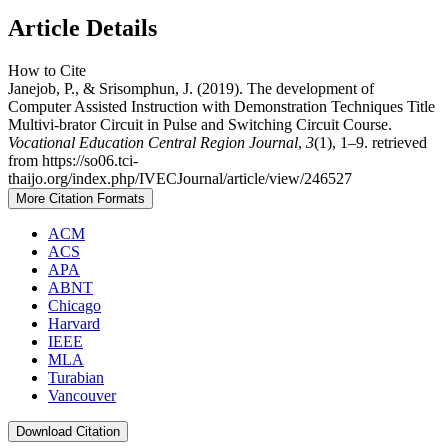
Article Details
How to Cite
Janejob, P., & Srisomphun, J. (2019). The development of
Computer Assisted Instruction with Demonstration Techniques Title
Multivi-brator Circuit in Pulse and Switching Circuit Course.
Vocational Education Central Region Journal
,
3
(1), 1–9. retrieved
from https://so06.tci-
thaijo.org/index.php/IVECJournal/article/view/246527
More Citation Formats
ACM
ACS
APA
ABNT
Chicago
Harvard
IEEE
MLA
Turabian
Vancouver
Download Citation