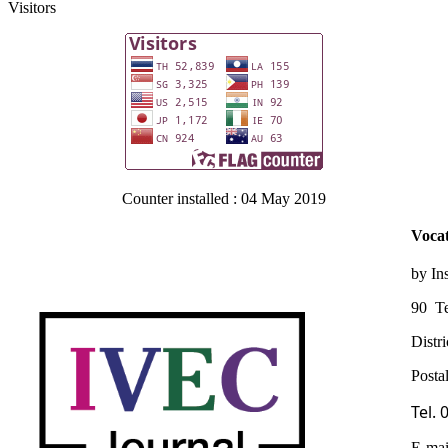
Visitors
Counter installed : 04 May 2019
Vocat
by In
90 Te
Distr
Posta
Tel.
E-mai