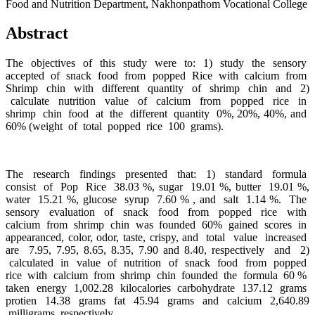
Food and Nutrition Department, Nakhonpathom Vocational College
Abstract
The objectives of this study were to: 1) study the sensory
accepted of snack food from popped Rice with calcium from
Shrimp chin with different quantity of shrimp chin and 2)
calculate nutrition value of calcium from popped rice in
shrimp chin food at the different quantity 0%, 20%, 40%, and
60% (weight of total popped rice 100 grams).
The research findings presented that: 1) standard formula
consist of Pop Rice 38.03 %, sugar 19.01 %, butter 19.01 %,
water 15.21 %, glucose syrup 7.60 % , and salt 1.14 %. The
sensory evaluation of snack food from popped rice with
calcium from shrimp chin was founded 60% gained scores in
appearanced, color, odor, taste, crispy, and total value increased
are 7.95, 7.95, 8.65, 8.35, 7.90 and 8.40, respectively and 2)
calculated in value of nutrition of snack food from popped
rice with calcium from shrimp chin founded the formula 60 %
taken energy 1,002.28 kilocalories carbohydrate 137.12 grams
protien 14.38 grams fat 45.94 grams and calcium 2,640.89
milligrams, respectively.