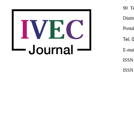
90 Te
Distr
Posta
Tel.
E-mai
ISSN 
ISSN 