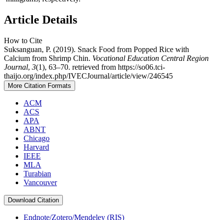
Article Details
How to Cite
Suksanguan, P. (2019). Snack Food from Popped Rice with
Calcium from Shrimp Chin.
Vocational Education Central Region
Journal
,
3
(1), 63–70. retrieved from https://so06.tci-
thaijo.org/index.php/IVECJournal/article/view/246545
More Citation Formats
ACM
ACS
APA
ABNT
Chicago
Harvard
IEEE
MLA
Turabian
Vancouver
Download Citation
Endnote/Zotero/Mendeley (RIS)