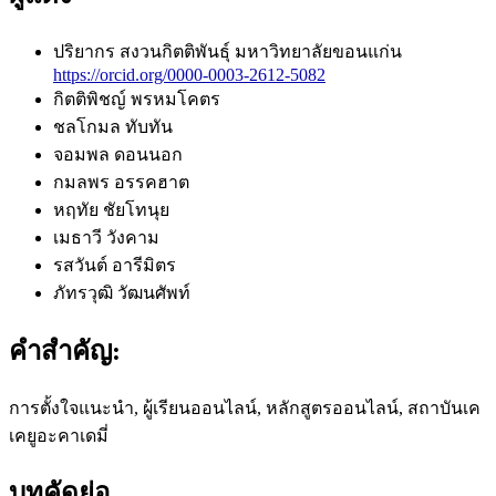
ปริยากร สงวนกิตติพันธุ์
มหาวิทยาลัยขอนแก่น
https://orcid.org/0000-0003-2612-5082
กิตติพิชญ์ พรหมโคตร
ชลโกมล ทับทัน
จอมพล ดอนนอก
กมลพร อรรคฮาต
หฤทัย ชัยโทนุย
เมธาวี วังคาม
รสวันต์ อารีมิตร
ภัทรวุฒิ วัฒนศัพท์
คำสำคัญ:
การตั้งใจแนะนำ, ผู้เรียนออนไลน์, หลักสูตรออนไลน์, สถาบันเค
เคยูอะคาเดมี่
บทคัดย่อ