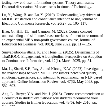
testing new end-user information systems: Theory and results.
Doctoral dissertation, Massachusetts Institute of Technology.
Lu, Y., Wang, B. and Lu, Y. (2019). Understanding key drivers of
MOOC satisfaction and continuance intention to use, Journal of
Electronic Commerce Research, vol. 20(2), pp. 105–117.
Blau, G., Hill, T.L. and Cannon, M. (2022). Course concept
understanding and skill transfer as correlates of intent to recommend
an experiential MBA non-profit governance course, Journal of
Education for Business, vol. 98(3), June 2022, pp. 117–125.
Suriyapaiboonwattana, K. and Hone, K. (2025). Determinants of
ThaiMOOC Engagement: A Longitudinal Perspective on Adoption
to Continuance, Informatics, vol. 12(1), March 2025, pp. 31.
Ma, L., Sharif, S.P., Ray, A. and Khong, K.W. (2023). Investigating
the relationships between MOOC consumers' perceived quality,
emotional experiences, and intention to recommend: an NLP-based
approach, Online Information Review, vol. 47(3), May 2023, pp.
582–603.
Ang, L., Breyer, Y.A. and Pitt, J. (2016). Course recommendation as
a construct in student evaluations: will students recommend your
course?, Studies in Higher Education, vol. 43(6), July 2016, pp.