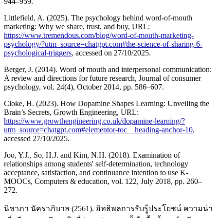
944–959.
Littlefield, A. (2025). The psychology behind word-of-mouth
marketing: Why we share, trust, and buy, URL:
https://www.tremendous.com/blog/word-of-mouth-marketing-
psychology/?utm_source=chatgpt.com#the-science-of-sharing-6-
psychological-triggers
, accessed on 27/10/2025.
Berger, J. (2014). Word of mouth and interpersonal communication:
A review and directions for future research, Journal of consumer
psychology, vol. 24(4), October 2014, pp. 586–607.
Cloke, H. (2023). How Dopamine Shapes Learning: Unveiling the
Brain’s Secrets, Growth Engineering, URL:
https://www.growthengineering.co.uk/dopamine-learning/?
utm_source=chatgpt.com#elementor-toc__heading-anchor-10
,
accessed 27/10/2025.
Joo, Y.J., So, H.J. and Kim, N.H. (2018). Examination of
relationships among students' self-determination, technology
acceptance, satisfaction, and continuance intention to use K-
MOOCs, Computers & education, vol. 122, July 2018, pp. 260–
272.
นิชาภา นัคราภิบาล (2561). อิทธิพลการรับรู้ประโยชน์ ความน่า