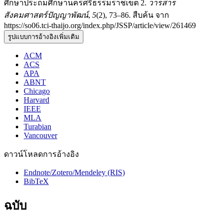
ศึกษาประถมศึกษานครศรีธรรมราชเขต 2.
วารสาร
สังคมศาสตร์ปัญญาพัฒน์
,
5
(2), 73–86. สืบค้น จาก
https://so06.tci-thaijo.org/index.php/JSSP/article/view/261469
รูปแบบการอ้างอิงเพิ่มเติม
ACM
ACS
APA
ABNT
Chicago
Harvard
IEEE
MLA
Turabian
Vancouver
ดาวน์โหลดการอ้างอิง
Endnote/Zotero/Mendeley (RIS)
BibTeX
ฉบับ