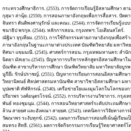
กระทรวงศึกษาธิการ. (2553). การจัดการเรียนรู้อิสลามศึกษา ต
กุสุมา ล่านุ้ย. (2550). การสอนภาษาอังกฤษเพื่อการสื่อสาร. ปั
จันทรา ตันติพงศานุรักษ์ และคณะ. (2544). การจัดการเรียนรู้แบบร
ชนาธิป พรกุล. (2544). หลักการสอน. กรุงเทพฯ: โอเดียนสโตร์.
ณัฐิมา จุรุเทียม. (2551). การใช้กิจกรรมค่ายภาษาอังกฤษเพื่
ภาษาอังกฤษในฐานะภาษาต่างประเทศ บัณฑิตวิทยาลัย มหาวิทยา
ทิศนา แขมมณี. (2545). ศาสตร์การสอน. กรุงเทพมหานคร: สำนัก
นิตยา มัสเยาะ.(2545). ปัญหาการบริหารหลักสูตรอิสลามศึกษาใ
บัณฑิต สาขาบริหารการศึกษา บัณฑิตวิทยาลัย มหาวิทยาลัยบูรพ
นูรีย๊ะ รักษ์ปราชญ์. (2551). ปัญหาการเรียนการสอนอิสลามศึกษา
วิทยานิพนธ์ ศิลปศาสตรมหาบัณฑิต สาขาวิชาอิสลามศึกษา มหา
บุปผชาติ ทัฬหิกรณ์. (2540). เครือข่ายใยแมงมุมโลกในโลกของกา
ปรียาพร วงศ์อนุตรโรจน์. (2552). การบริหารงานวิชาการ. กรุ
พันธ์ ทองชุมนุม. (2544). การสอนวิทยาศาสตร์ระดับประถมศึกษา
ล้วน สายยศ และอังคณา สายยศ. (2543). เทคนิคการวิจัยทางการศึกษา.
วัฒนาพร ระงับทุกข์. (2542). แผนการเรียนการสอนที่เน้นผู้เรียน
สมทรง สิทธิ. (2561). ผลการจัดกิจกรรมการเรียนรู้วิทยาศาสตร์โ