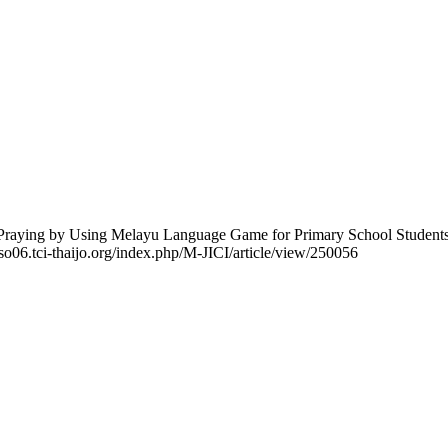
n Praying by Using Melayu Language Game for Primary School Students
//so06.tci-thaijo.org/index.php/M-JICI/article/view/250056