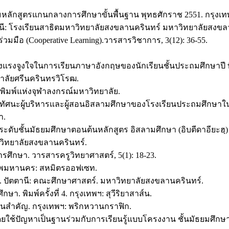
ามหลักสูตรแกนกลางการศึกษาขั้นพื้นฐาน พุทธศักราช 2551. กรุง
ตตานี: โรงเรียนสาธิตมหาวิทยาลัยสงขลานครินทร์ มหาวิทยาลัยสงขล
่วมมือ (Cooperative Learning).วารสารวิชาการ, 3(12): 36-55.
อสร้างแรงจูงใจในการเรียนภาษาอังกฤษของนักเรียนชั้นประถมศึกษ
ลัยศรีนครินทรวิโรฒ.
พิมพ์แห่งจุฬาลงกรณ์มหาวิทยาลัย.
นทัศนะผู้บริหารและผู้สอนอิสลามศึกษาของโรงเรียนประถมศึกษาใน
า.
ระดับชั้นมัธยมศึกษาตอนต้นหลักสูตร อิสลามศึกษา (อิบตีดาอียะฮฺ
วิทยาลัยสงขลานครินทร์.
รศึกษา. วารสารครูวิทยาศาสตร์, 5(1): 18-23.
งเทพมหานคร: สหมิตรออฟเซท.
. ปัตตานี: คณะศึกษาศาสตร์. มหาวิทยาลัยสงขลานครินทร์.
 พิมพ์ครั้งที่ 4. กรุงเทพฯ: สุวีริยาสาส์น.
เป็นสำคัญ. กรุงเทพฯ: พริกหวานกราฟิก.
ดยใช้ปัญหาเป็นฐานร่วมกับการเรียนรู้แบบโครงงาน ชั้นมัธยมศึกษาป