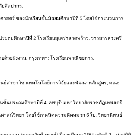
ัยศิลปากร.
ศาสตร์ ของนักเรียนชั้นมัธยมศึกษาปีที่ 5 โดยใช้กระบวนการ
ประถมศึกษาปีที่ 2 โรงเรียนสุเหร่าลาดพร้าว. วารสารลวะศรี
ยด้วยผังงาน. กรุงเทพฯ: โรงเรียนพาณิชยการ.
นิพันธ์สาขาวิชาเทคโนโลยีการวิจัยและพัฒนาหลักสูตร, คณะ
้นประถมศึกษาปีที่ 4. ลพบุรี: มหาวิทยาลัยราชภัฏเทพสตรี.
รุณศาสน์วิทยา โดยใช้เทคนิคความคิดหมวก 6 ใบ. วิทยานิพนธ์
 (มุตตาวัตซีเตาะห์) ปีการศึกษา 2564 ฉบับที่ 2 – ค่าสถิติ