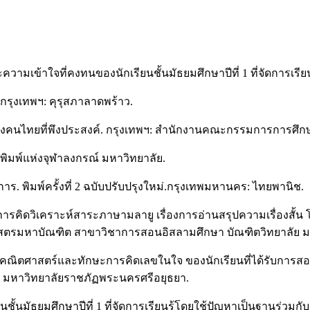
ความเข้าใจที่คงทนของนักเรียนชั้นมัธยมศึกษาปีที่ 1 ที่จัดการเร
กรุงเทพฯ: คุรุสภาลาดพร้าว.
ะของคนไทยที่พึงประสงค์. กรุงเทพฯ: สำนักงานคณะกรรมการการศึก
ิมพ์แห่งจุฬาลงกรณ์ มหาวิทยาลัย.
. พิมพ์ครั้งที่ 2 ฉบับปรับปรุงใหม่.กรุงเทพมหานคร: ไทยพานิช.
ะการคิดวิเคราะห์สาระภาษามลายู เรื่องการอ่านสรุปความเรื่องสั้
ศาสตรมหาบัณฑิต สาขาวิชาการสอนอิสลามศึกษา บัณฑิตวิทยาลัย 
ยนคณิตศาสตร์และทักษะการคิดเลขในใจ ของนักเรียนที่ได้รับการส
ยา: มหาวิทยาลัยราชภัฏพระนครศรีอยุธยา.
นชั้นมัธยมศึกษาปีที่ 1 ที่จัดการเรียนรู้โดยใช้ปัญหาเป็นฐานร่