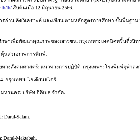
.th/th/
สืบค้นเมื่อ 12 มิถุนายน 2566.
อ่าน คิดวิเคราะห์ และเขียน ตามหลักสูตรการศึกษา ขั้นพื้นฐาน 
ึกษาเพื่อพัฒนาคุณภาพของเยาวชน. กรุงเทพฯ: เทคนิคพริ้นติ้งนิท
างหุ้นส่วนภาพการพิมพ์.
วิจัยทางสังคมศาสตร์: แนวทางการปฏิบัติ. กรุงเทพฯ: โรงพิมพ์จุฬาล
่ 4. กรุงเทพฯ: โอเดียนสโตร์.
พมหานคร: บริษัท อีดีเบส จำกัด.
d: Daral-Salam.
h: Daral-Maktabah.