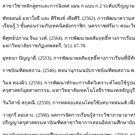
สาขาวิชาหลักสูตรและการนิเทศ แผน ก แบบ ก 2 ระดับปริญญามห
พัทธดนย์ มหาใยธี และ ศิริพงธ์ เพียศิริ. (2562). การพัฒนาคว
เรียนรู้ 5 ขั้นตอนร่วมกับเทคนิคผังกราฟิก. นครราชศรีมา: คณะ
พิศุทธ์ปภาณ จินะวงค์. (2564). การพัฒนาผลสัมฤทธิ์ทางการเรียน
มหาวิทยาลัยราชภัฏเทพสตรี, 5(1): 67-78.
ยุทธนา ปัญญาดี. (2553). การพัฒนาผลสัมฤทธิ์ทางการเรียนที่ม
ราชบัณฑิตยสถาน. (2546). พจนานุกรมฉบับราชบัณฑิตยสถาน พ.ศ. 25
วิมล ทองผิว. (2556). การพัฒนาทักษะการคิดวิเคราะห์โดยใช้รูป
ครุศาสตร์อุตสาหกรรม, มหาวิทยาลัยเทคโนโลยีราชมงคลธัญบุรี
วันวิสาข์ สกุลณี. (2550). การทดลองสอนโดยใช้บทบาทสมมติ เพื่
วาสุกรี ดอเลาะ. (2560). ผลการจัดการเรียนรู้สาระวิชาภาษาอาห
ปริญญาครุศาสตรมหาบัณฑิตสาขาวิชาการสอนอิสลามศึกษาบัณฑิ
สถาบันทดสอบทางการศึกษาแห่งชาติองค์การมหาชน. (2564). รายง