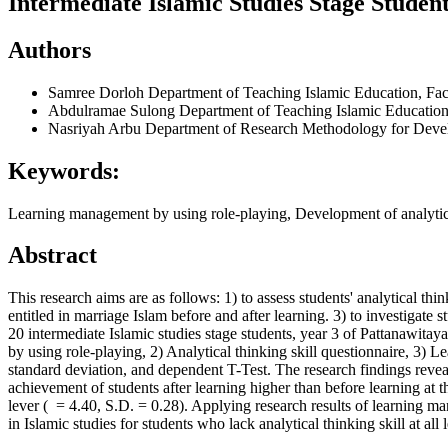
Intermediate Islamic Studies Stage Student
Authors
Samree Dorloh
Department of Teaching Islamic Education, Fac
Abdulramae Sulong
Department of Teaching Islamic Education,
Nasriyah Arbu
Department of Research Methodology for Develo
Keywords:
Learning management by using role-playing, Development of analytical
Abstract
This research aims are as follows: 1) to assess students' analytical t
entitled in marriage Islam before and after learning. 3) to investigate 
20 intermediate Islamic studies stage students, year 3 of Pattanawit
by using role-playing, 2) Analytical thinking skill questionnaire, 3) 
standard deviation, and dependent T-Test. The research findings revealed
achievement of students after learning higher than before learning at th
lever ( = 4.40, S.D. = 0.28). Applying research results of learning ma
in Islamic studies for students who lack analytical thinking skill at all l