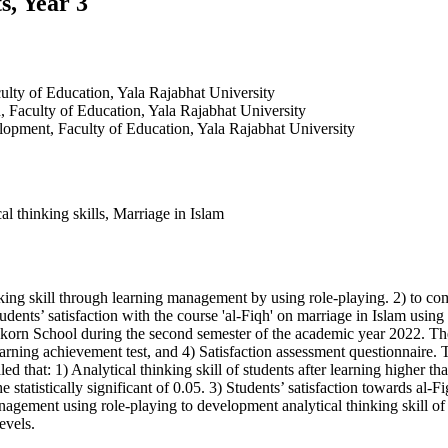
s, Year 3
ulty of Education, Yala Rajabhat University
 Faculty of Education, Yala Rajabhat University
pment, Faculty of Education, Yala Rajabhat University
 thinking skills, Marriage in Islam
hinking skill through learning management by using role-playing. 2) to c
students’ satisfaction with the course 'al-Fiqh' on marriage in Islam usin
ayakorn School during the second semester of the academic year 2022. 
Learning achievement test, and 4) Satisfaction assessment questionnaire.
 that: 1) Analytical thinking skill of students after learning higher than
e statistically significant of 0.05. 3) Students’ satisfaction towards al-
nagement using role-playing to development analytical thinking skill of 
evels.