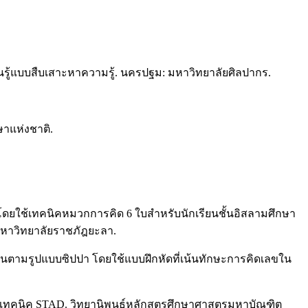
ียนรู้แบบสืบเสาะหาความรู้. นครปฐม: มหาวิทยาลัยศิลปากร.
ษาแห่งชาติ.
น โดยใช้เทคนิคหมวกการคิด 6 ใบสำหรับนักเรียนชั้นอิสลามศึกษา
มหาวิทยาลัยราชภัฎยะลา.
อนตามรูปแบบซิปปา โดยใช้แบบฝึกหัดที่เน้นทักษะการคิดเลขใน
วมกับเทคนิค STAD. วิทยานิพนธ์หลักสูตรศึกษาศาสตรมหาบัณฑิต