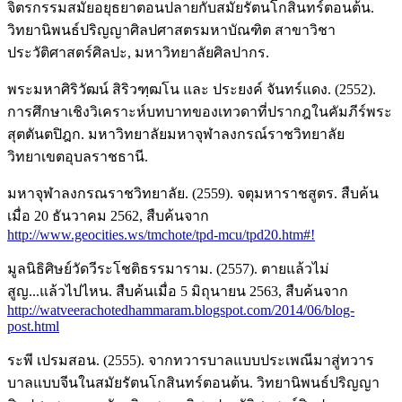
จิตรกรรมสมัยอยุธยาตอนปลายกับสมัยรัตนโกสินทร์ตอนต้น.
วิทยานิพนธ์ปริญญาศิลปศาสตรมหาบัณฑิต สาขาวิชา
ประวัติศาสตร์ศิลปะ, มหาวิทยาลัยศิลปากร.
พระมหาศิริวัฒน์ สิริวฑฺฒโน และ ประยงค์ จันทร์แดง. (2552).
การศึกษาเชิงวิเคราะห์บทบาทของเทวดาที่ปรากฎในคัมภีร์พระ
สุตตันตปิฎก. มหาวิทยาลัยมหาจุฬาลงกรณ์ราชวิทยาลัย
วิทยาเขตอุบลราชธานี.
มหาจุฬาลงกรณราชวิทยาลัย. (2559). จตุมหาราชสูตร. สืบค้น
เมื่อ 20 ธันวาคม 2562, สืบค้นจาก
http://www.geocities.ws/tmchote/tpd-mcu/tpd20.htm#!
มูลนิธิศิษย์วัดวีระโชติธรรมาราม. (2557). ตายแล้วไม่
สูญ...แล้วไปไหน. สืบค้นเมื่อ 5 มิถุนายน 2563, สืบค้นจาก
http://watveerachotedhammaram.blogspot.com/2014/06/blog-
post.html
ระพี เปรมสอน. (2555). จากทวารบาลแบบประเพณีมาสู่ทวาร
บาลแบบจีนในสมัยรัตนโกสินทร์ตอนต้น. วิทยานิพนธ์ปริญญา