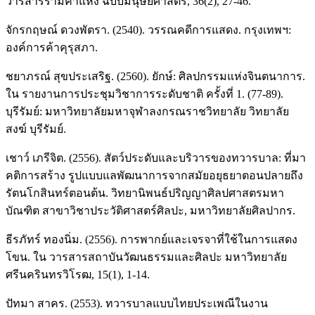
วารสารรามคำแหง ฉบับมนุษยศาสตร์, 36(2), 27-46.
จักรกฤษณ์ ดวงพัตรา. (2540). วรรณคดีการแสดง. กรุงเทพฯ:
องค์การค้าคุรุสภา.
ชยาภรณ์ สุขประเสริฐ. (2560). ยักษ์: ศิลปกรรมแห่งจินตนาการ.
ใน รายงานการประชุมวิชาการระดับชาติ ครั้งที่ 1. (77-89).
บุรีรัมย์: มหาวิทยาลัยมหาจุฬาลงกรณราชวิทยาลัย วิทยาลัย
สงฆ์ บุรีรัมย์.
เชาว์ เภรีจิต. (2556). สัตว์ประดับและบริวารของทวารบาล: ที่มา
คติการสร้าง รูปแบบแลพัฒนาการจากสมัยอยุธยาตอนปลายถึง
รัตนโกสินทร์ตอนต้น. วิทยานิพนธ์ปริญญาศิลปศาสตรมหา
บัณฑิต สาขาวิชาประวัติศาสตร์ศิลปะ, มหาวิทยาลัยศิลปากร.
ธีรภัทร์ ทองนิ่ม. (2556). การพากย์และเจรจาที่ใช้ในการแสดง
โขน. ใน วารสารสถาบันวัฒนธรรมและศิลปะ มหาวิทยาลัย
ศรีนครินทรวิโรฒ, 15(1), 1-14.
ปัทมา สาคร. (2553). ทวารบาลแบบไทยประเพณีในงาน