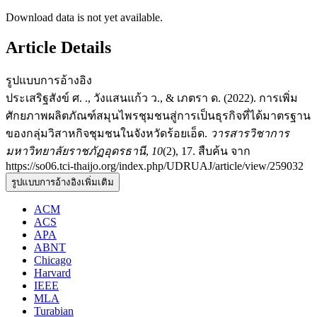
Download data is not yet available.
Article Details
รูปแบบการอ้างอิง
ประเสริฐสังข์ ศ. ., วังแสนแก้ว ว., & เภตรา ด. (2022). การเพิ่ม
ศักยภาพผลิตภัณฑ์สมุนไพรชุมชนสู่การเป็นธุรกิจที่ได้มาตรฐาน
ของกลุ่มวิสาหกิจชุมชนในจังหวัดร้อยเอ็ด.
วารสารวิชาการ
มหาวิทยาลัยราชภัฏอุดรธานี
,
10
(2), 17. สืบค้น จาก
https://so06.tci-thaijo.org/index.php/UDRUAJ/article/view/259032
รูปแบบการอ้างอิงเพิ่มเติม
ACM
ACS
APA
ABNT
Chicago
Harvard
IEEE
MLA
Turabian